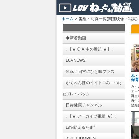
ホーム
> 番組・写真一覧(関連映像・写真)
◆新着動画
↓【★ O.A.中の番組 ★】↓
LCVNEWS
Nuts！日常にひと味プラス
み～
保育
かくれんぼのイイトコみ―つけ
み～
テーマ
た
プレイバック
再生時
再生回
日赤健康チャンネル
登録日 
↓【★ アーカイブ番組 ★】↓
Lの魂”えるたま”
キラリJUMPIES