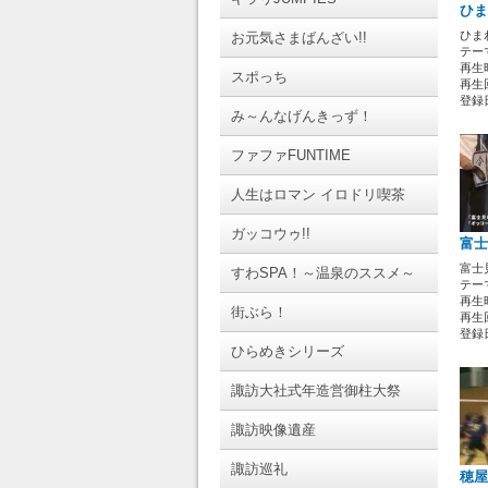
ひま
ひま
お元気さまばんざい!!
テーマ
再生時
スポっち
再生回
登録日 
み～んなげんきっず！
ファファFUNTIME
人生はロマン イロドリ喫茶
ガッコウゥ!!
富士
富士
すわSPA！～温泉のススメ～
テーマ
再生時
街ぶら！
再生回
登録日 
ひらめきシリーズ
諏訪大社式年造営御柱大祭
諏訪映像遺産
諏訪巡礼
穂屋