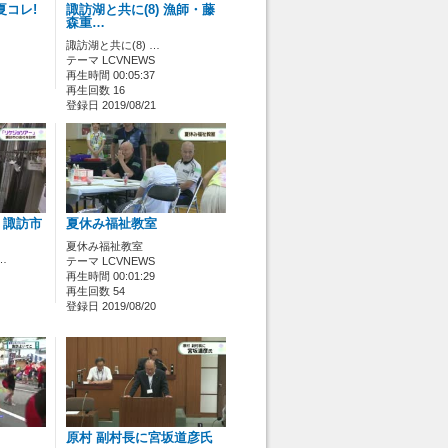
夏コレ!
諏訪湖と共に(8) 漁師・藤
森重…
諏訪湖と共に(8) …
テーマ LCVNEWS
再生時間 00:05:37
再生回数 16
登録日 2019/08/21
」諏訪市
夏休み福祉教室
夏休み福祉教室
…
テーマ LCVNEWS
再生時間 00:01:29
再生回数 54
登録日 2019/08/20
原村 副村長に宮坂道彦氏