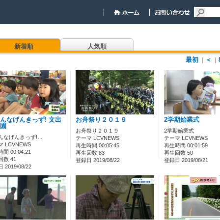
新着順
人気順
最初
＜
｜
｜
んなげんきっず! 文出
お舟祭り２０１９
2学期始業式
園
お舟祭り２０１９
2学期始業式
んなげんきっず!…
テーマ LCVNEWS
テーマ LCVNEWS
 LCVNEWS
再生時間 00:05:45
再生時間 00:01:59
間 00:04:21
再生回数 83
再生回数 50
数 41
登録日 2019/08/22
登録日 2019/08/21
2019/08/22