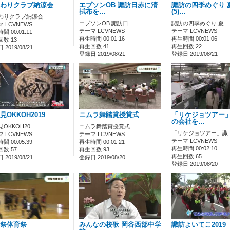
わりクラブ納涼会
エプソンOB 諏訪日赤に清
諏訪の四季めぐり 
拭布を…
(5)…
わりクラブ納涼会
エプソンOB 諏訪日…
諏訪の四季めぐり 夏…
 LCVNEWS
テーマ LCVNEWS
テーマ LCVNEWS
間 00:01:11
再生時間 00:01:16
再生時間 00:01:06
数 13
再生回数 41
再生回数 22
2019/08/21
登録日 2019/08/21
登録日 2019/08/21
見OKKOH2019
ニムラ舞踏賞授賞式
「リケジョツアー
の会社を…
見OKKOH20…
ニムラ舞踏賞授賞式
「リケジョツアー」諏
 LCVNEWS
テーマ LCVNEWS
テーマ LCVNEWS
間 00:05:39
再生時間 00:01:21
再生時間 00:02:10
数 57
再生回数 93
再生回数 65
2019/08/21
登録日 2019/08/20
登録日 2019/08/20
祭体育祭
みんなの校歌 岡谷西部中学
諏訪よいてこ2019