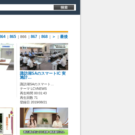
864
865
867
868
＞
最後
｜
｜866
｜
｜
｜
｜
諏訪湖SAのスマートIC 実
施計…
諏訪湖SAのスマート…
テーマ LCVNEWS
再生時間 00:01:43
再生回数 71
登録日 2019/08/21