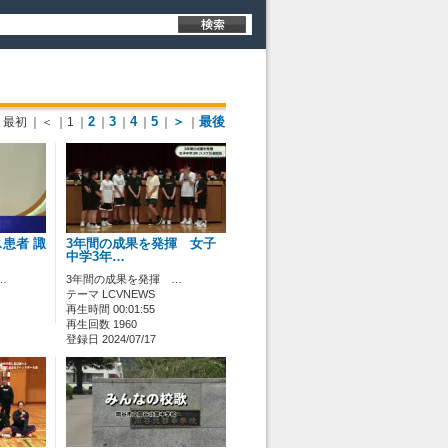
2
3
4
5
＞
最後
最初
｜＜
｜1
｜
｜
｜
｜
｜
｜
患者 諏
3年間の成果を発揮 女子
中学3年…
…
3年間の成果を発揮 …
テーマ LCVNEWS
再生時間 00:01:55
再生回数 1960
登録日 2024/07/17