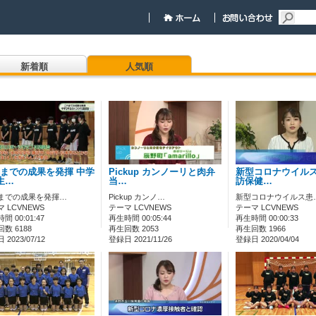
新着順
人気順
までの成果を発揮 中学
Pickup カンノーリと肉弁
新型コロナウイルス
生…
当…
訪保健…
までの成果を発揮…
Pickup カンノ…
新型コロナウイルス患
 LCVNEWS
テーマ LCVNEWS
テーマ LCVNEWS
間 00:01:47
再生時間 00:05:44
再生時間 00:00:33
数 6188
再生回数 2053
再生回数 1966
2023/07/12
登録日 2021/11/26
登録日 2020/04/04