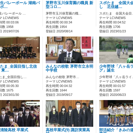
生バレーボール 湖南バ
茅野市玉川保育園の職員 新
スポたま 全国大
ボ…
型コロ…
し 北信越…
生バレーボール …
茅野市玉川保育園の職…
スポたま 全国大会目
 LCVNEWS
テーマ LCVNEWS
テーマ LCVNEWS
間 00:03:06
再生時間 00:00:34
再生時間 00:04:52
数 1958
再生回数 1954
再生回数 1706
2019/07/26
登録日 2020/08/14
登録日 2023/01/23
たま_全国目指し北信
みんなの校歌 茅野市立永明
少年野球「八ヶ岳
 東…
中学校
グ」誕生
たま_全国目指し…
みんなの校歌 茅野市…
少年野球「八ヶ岳ライ
 LCVNEWS
テーマ LCVNEWS
テーマ LCVNEWS
間 00:05:30
再生時間 00:04:32
再生時間 00:01:57
数 1675
再生回数 1644
再生回数 1597
2023/01/30
登録日 2019/09/17
登録日 2020/06/23
清陵高校 卒業式
高校卒業式(9) 諏訪実業高
部活紹介「きみの道」