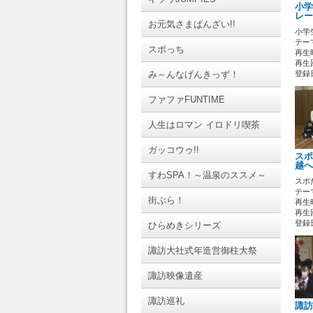
小学
レー
お元気さまばんざい!!
小学
テーマ
スポっち
再生時
再生回
み～んなげんきっず！
登録日 
ファファFUNTIME
人生はロマン イロドリ喫茶
ガッコウゥ!!
スポ
越へ
すわSPA！～温泉のススメ～
スポ
テーマ
街ぶら！
再生時
再生回
登録日 
ひらめきシリーズ
諏訪大社式年造営御柱大祭
諏訪映像遺産
諏訪巡礼
諏訪