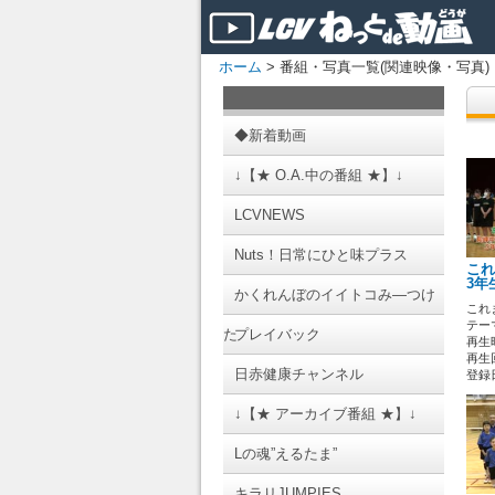
ホーム
> 番組・写真一覧(関連映像・写真)
◆新着動画
↓【★ O.A.中の番組 ★】↓
LCVNEWS
Nuts！日常にひと味プラス
これ
3年
かくれんぼのイイトコみ―つけ
これ
テーマ
た
プレイバック
再生時
再生回
日赤健康チャンネル
登録日 
↓【★ アーカイブ番組 ★】↓
Lの魂”えるたま”
キラリJUMPIES