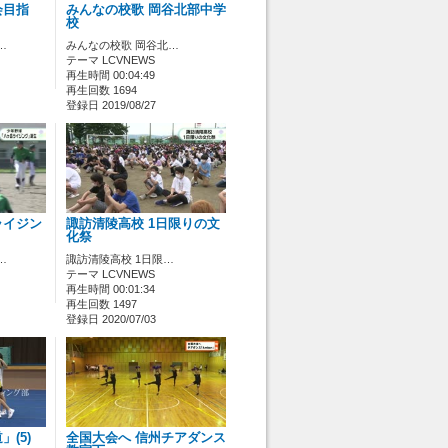
会目指
みんなの校歌 岡谷北部中学
校
…
みんなの校歌 岡谷北…
テーマ LCVNEWS
再生時間 00:04:49
再生回数 1694
登録日 2019/08/27
ライジン
諏訪清陵高校 1日限りの文
化祭
…
諏訪清陵高校 1日限…
テーマ LCVNEWS
再生時間 00:01:34
再生回数 1497
登録日 2020/07/03
(5)
全国大会へ 信州チアダンス