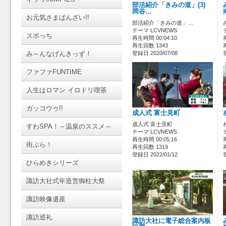
部活紹介「きみの道」(3)
岡谷…
お元気さまばんざい!!
部活紹介「きみの道」…
テーマ LCVNEWS
スポっち
再生時間 00:04:10
再生回数 1343
み～んなげんきっず！
登録日 2020/07/08
ファファFUNTIME
人生はロマン イロドリ喫茶
ガッコウゥ!!
成人式 富士見町
成人式 富士見町
すわSPA！～温泉のススメ～
テーマ LCVNEWS
再生時間 00:05:16
街ぶら！
再生回数 1319
登録日 2022/01/12
ひらめきシリーズ
諏訪大社式年造営御柱大祭
諏訪映像遺産
諏訪巡礼
諏訪大社に電子総合案内板