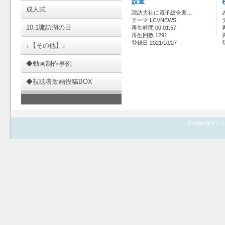
設置
成人式
諏訪大社に電子総合案…
テーマ LCVNEWS
10.1諏訪湖の日
再生時間 00:01:57
再生回数 1291
登録日 2021/10/27
↓【その他】↓
◆動画制作事例
◆視聴者動画投稿BOX
Copyright © L