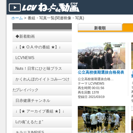
ホーム
> 番組・写真一覧(関連映像・写真)
新着順
◆新着動画
↓【★ O.A.中の番組 ★】↓
LCVNEWS
Nuts！日常にひと味プラス
公立高校後期選抜合格発表
かくれんぼのイイトコみ―つけ
公立高校後期選抜合格…
テーマ LCVNEWS
再生時間 00:01:56
た
プレイバック
再生回数 1378
登録日 2021/03/19
日赤健康チャンネル
↓【★ アーカイブ番組 ★】↓
Lの魂”えるたま”
キラリJUMPIES