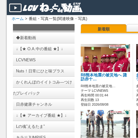
ホーム
> 番組・写真一覧(関連映像・写真)
新着順
◆新着動画
↓【★ O.A.中の番組 ★】↓
LCVNEWS
Nuts！日常にひと味プラス
R8熊本地震の被災地へ 諏
訪赤十…
かくれんぼのイイトコみ―つけ
R8熊本地震の被災地…
テーマ LCVNEWS
た
プレイバック
再生時間 00:01:44
再生回数 13
日赤健康チャンネル
登録日 2026/08/08
↓【★ アーカイブ番組 ★】↓
Lの魂”えるたま”
キラリJUMPIES