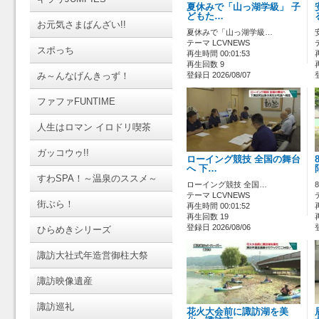
夏休みで「山っ湖学級」 子
どもた…
お元気さまばんざい!!
夏休みで「山っ湖学級…
テーマ LCVNEWS
スポっち
再生時間 00:01:53
再生回数 9
み～んなげんきっず！
登録日 2026/08/07
ファファFUNTIME
人生はロマン イロドリ喫茶
ガッコウゥ!!
ローイング競技 全国の舞台
へ 下…
すわSPA！～温泉のススメ～
ローイング競技 全国…
テーマ LCVNEWS
街ぶら！
再生時間 00:01:52
再生回数 19
登録日 2026/08/06
ひらめきシリーズ
諏訪大社式年造営御柱大祭
諏訪映像遺産
諏訪巡礼
花火大会前に諏訪湖を美