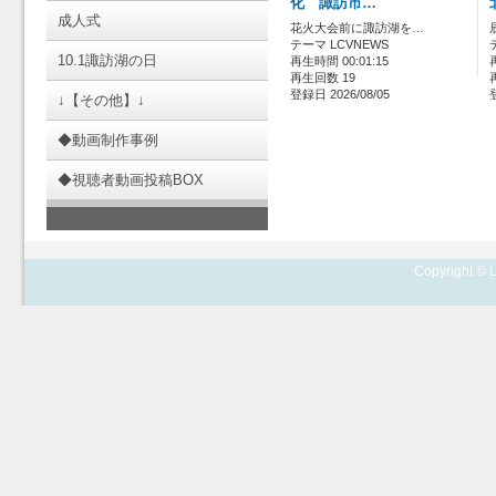
化 諏訪市…
成人式
花火大会前に諏訪湖を…
テーマ LCVNEWS
10.1諏訪湖の日
再生時間 00:01:15
再生回数 19
登録日 2026/08/05
↓【その他】↓
◆動画制作事例
◆視聴者動画投稿BOX
Copyright © L