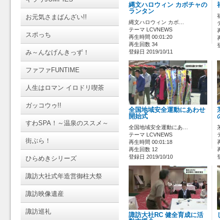
縄文ハロウィン カボチャの
ランタン
お元気さまばんざい!!
縄文ハロウィン カボ…
テーマ LCVNEWS
スポっち
再生時間 00:01:20
再生回数 34
み～んなげんきっず！
登録日 2019/10/11
ファファFUNTIME
人生はロマン イロドリ喫茶
ガッコウゥ!!
全国地域安全運動にあわせ
開始式
すわSPA！～温泉のススメ～
全国地域安全運動にあ…
テーマ LCVNEWS
街ぶら！
再生時間 00:01:18
再生回数 12
登録日 2019/10/10
ひらめきシリーズ
諏訪大社式年造営御柱大祭
諏訪映像遺産
諏訪巡礼
諏訪大社RC 健全育成に活