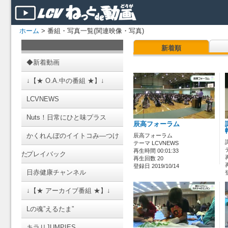
ホーム
> 番組・写真一覧(関連映像・写真)
新着順
◆新着動画
↓【★ O.A.中の番組 ★】↓
LCVNEWS
Nuts！日常にひと味プラス
辰高フォーラム
かくれんぼのイイトコみ―つけ
辰高フォーラム
テーマ LCVNEWS
再生時間 00:01:33
た
プレイバック
再生回数 20
登録日 2019/10/14
日赤健康チャンネル
↓【★ アーカイブ番組 ★】↓
Lの魂”えるたま”
キラリJUMPIES