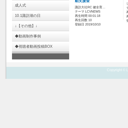
動支援金
成人式
諏訪大社RC 健全育…
テーマ LCVNEWS
10.1諏訪湖の日
再生時間 00:01:18
再生回数 10
登録日 2019/10/10
↓【その他】↓
◆動画制作事例
◆視聴者動画投稿BOX
Copyright © L