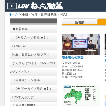
ホーム
> 番組・写真一覧(関連映像・写真)
新着順
◆新着動画
↓【★ O.A.中の番組 ★】↓
LCVNEWS
Nuts！日常にひと味プラス
安全安心知恵袋
かくれんぼのイイトコみ―つけ
安全安心知恵袋
テーマ LCVNEWS
再生時間 00:06:40
た
プレイバック
再生回数 12
登録日 2022/09/09
日赤健康チャンネル
↓【★ アーカイブ番組 ★】↓
Lの魂”えるたま”
キラリJUMPIES