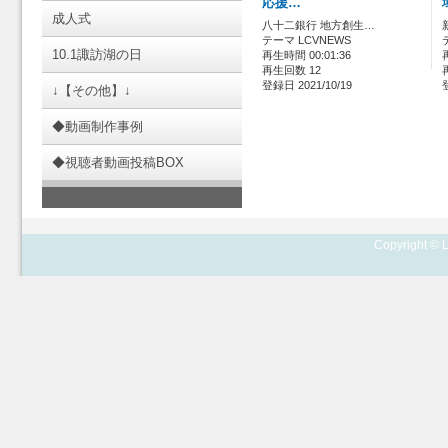
応援…
成人式
八十二銀行 地方創生…
テーマ LCVNEWS
10.1諏訪湖の日
再生時間 00:01:36
再生回数 12
登録日 2021/10/19
↓【その他】↓
◆動画制作事例
◆視聴者動画投稿BOX
Copyright © L