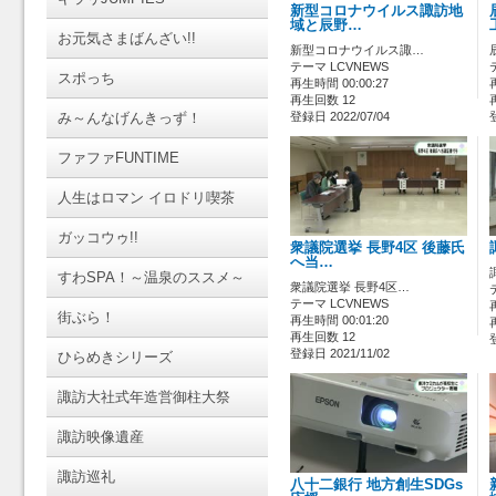
新型コロナウイルス諏訪地
域と辰野…
お元気さまばんざい!!
新型コロナウイルス諏…
テーマ LCVNEWS
スポっち
再生時間 00:00:27
再生回数 12
み～んなげんきっず！
登録日 2022/07/04
ファファFUNTIME
人生はロマン イロドリ喫茶
ガッコウゥ!!
衆議院選挙 長野4区 後藤氏
へ当…
すわSPA！～温泉のススメ～
衆議院選挙 長野4区…
テーマ LCVNEWS
街ぶら！
再生時間 00:01:20
再生回数 12
登録日 2021/11/02
ひらめきシリーズ
諏訪大社式年造営御柱大祭
諏訪映像遺産
諏訪巡礼
八十二銀行 地方創生SDGs