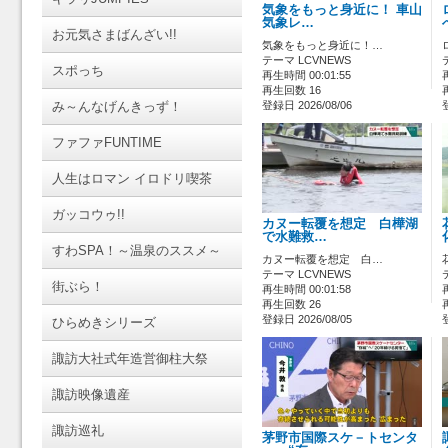
気象をもっと身近に！ 車山
気象レ…
お元気さまばんざい!!
気象をもっと身近に！…
テーマ LCVNEWS
スポっち
再生時間 00:01:55
再生回数 16
み～んなげんきっず！
登録日 2026/08/06
ファファFUNTIME
人生はロマン イロドリ喫茶
ガッコウゥ!!
カヌー転覆を想定 白樺湖
で水難救…
すわSPA！～温泉のススメ～
カヌー転覆を想定 白…
テーマ LCVNEWS
街ぶら！
再生時間 00:01:58
再生回数 26
登録日 2026/08/05
ひらめきシリーズ
諏訪大社式年造営御柱大祭
諏訪映像遺産
諏訪巡礼
茅野市国際スケ－トセンタ