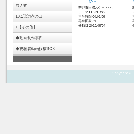
－ “存…
成人式
茅野市国際スケ－トセ…
テーマ LCVNEWS
10.1諏訪湖の日
再生時間 00:01:56
再生回数 39
登録日 2026/08/04
↓【その他】↓
◆動画制作事例
◆視聴者動画投稿BOX
Copyright © L