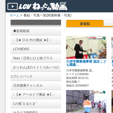
ホーム
> 番組・写真一覧(関連映像・写真)
新着順
◆新着動画
↓【★ O.A.中の番組 ★】↓
LCVNEWS
Nuts！日常にひと味プラス
川岸学園整備事業 認定こど
も園建…
かくれんぼのイイトコみ―つけ
川岸学園整備事業 認…
テーマ LCVNEWS
た
プレイバック
再生時間 00:01:51
再生回数 7
日赤健康チャンネル
登録日 2026/08/07
↓【★ アーカイブ番組 ★】↓
Lの魂”えるたま”
キラリJUMPIES