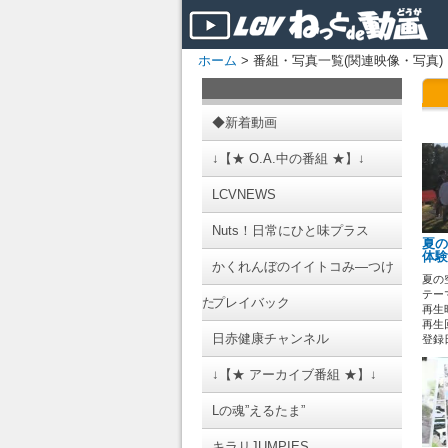
ホーム
> 番組・写真一覧(関連映像・写真)
◆新着動画
↓【★ O.A.中の番組 ★】↓
LCVNEWS
Nuts！日常にひと味プラス
夏の
体験
かくれんぼのイイトコみ―つけ
夏の
テーマ
た
プレイバック
再生時
再生回
日赤健康チャンネル
登録日 
↓【★ アーカイブ番組 ★】↓
Lの魂”えるたま”
キラリJUMPIES