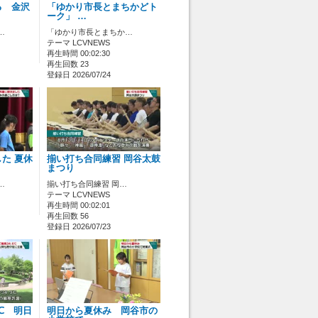
る 金沢
「ゆかり市長とまちかどト
ーク」 …
…
「ゆかり市長とまちか…
テーマ LCVNEWS
再生時間 00:02:30
再生回数 23
登録日 2026/07/24
た 夏休
揃い打ち合同練習 岡谷太鼓
まつり
…
揃い打ち合同練習 岡…
テーマ LCVNEWS
再生時間 00:02:01
再生回数 56
登録日 2026/07/23
℃ 明日
明日から夏休み 岡谷市の