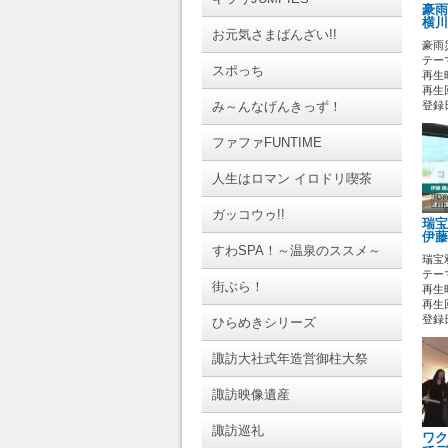
豪
横川
お元気さまばんざい!!
豪雨
テーマ
スポっち
再生時
再生回
み～んなげんきっず！
登録日 
ファファFUNTIME
人生はロマン イロドリ喫茶
ガッコウゥ!!
瑞宝
伊藤
すわSPA！～温泉のススメ～
瑞宝
テーマ
街ぶら！
再生時
再生回
登録日 
ひらめきシリーズ
諏訪大社式年造営御柱大祭
諏訪映像遺産
諏訪巡礼
ワク