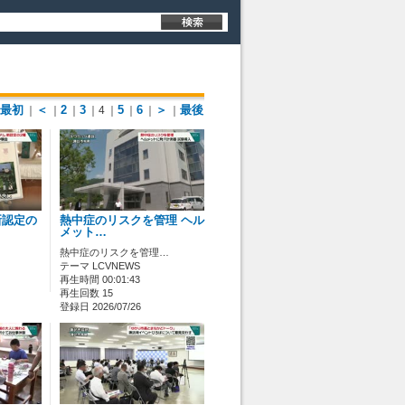
最初
＜
2
3
5
6
＞
最後
｜
｜
｜
｜4
｜
｜
｜
｜
新認定の
熱中症のリスクを管理 ヘル
メット…
熱中症のリスクを管理…
テーマ LCVNEWS
再生時間 00:01:43
再生回数 15
登録日 2026/07/26