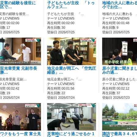
雨災害の経験を後世に
子どもたちが主役 「トゥ
地域の大人に教わ
区で…
ルフェス…
小でお仕…
災害の経験を後世…
子どもたちが主役 「…
地域の大人に教わる 
 LCVNEWS
テーマ LCVNEWS
テーマ LCVNEWS
間 00:02:00
再生時間 00:02:00
再生時間 00:01:48
数 17
再生回数 30
再生回数 9
2026/07/25
登録日 2026/07/25
登録日 2026/07/25
双光章受賞 元副市長
地元企業が岡工へ 「空気圧
原小児童に聞きまし
勝…
縮器」…
みの過…
双光章受賞 元副…
地元企業が岡工へ 「…
原小児童に聞きました
 LCVNEWS
テーマ LCVNEWS
テーマ LCVNEWS
間 00:02:42
再生時間 00:01:56
再生時間 00:02:12
数 19
再生回数 22
再生回数 37
2026/07/24
登録日 2026/07/24
登録日 2026/07/23
ワクをもう一度 富士見
災害時にどう過ごせるか 1
諏訪で最高３４.６