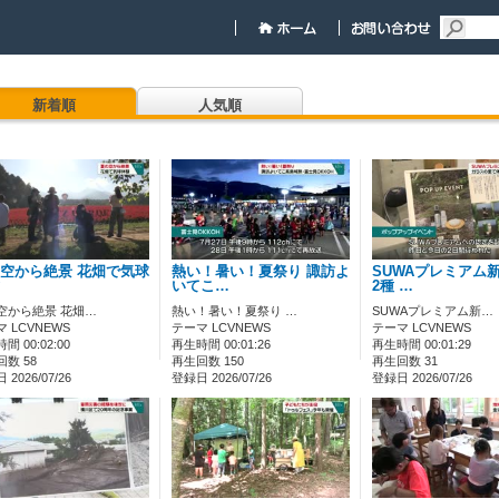
新着順
人気順
空から絶景 花畑で気球
熱い！暑い！夏祭り 諏訪よ
SUWAプレミアム
いてこ…
2種 …
空から絶景 花畑…
熱い！暑い！夏祭り …
SUWAプレミアム新…
 LCVNEWS
テーマ LCVNEWS
テーマ LCVNEWS
間 00:02:00
再生時間 00:01:26
再生時間 00:01:29
数 58
再生回数 150
再生回数 31
2026/07/26
登録日 2026/07/26
登録日 2026/07/26