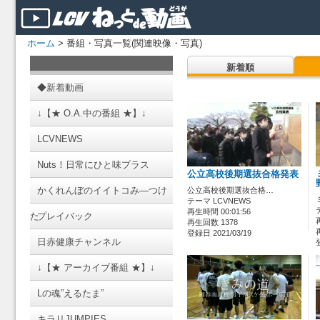
ホーム
> 番組・写真一覧(関連映像・写真)
新着順
◆新着動画
↓【★ O.A.中の番組 ★】↓
LCVNEWS
Nuts！日常にひと味プラス
公立高校後期選抜合格発表
かくれんぼのイイトコみ―つけ
公立高校後期選抜合格…
テーマ LCVNEWS
再生時間 00:01:56
た
プレイバック
再生回数 1378
登録日 2021/03/19
日赤健康チャンネル
↓【★ アーカイブ番組 ★】↓
Lの魂”えるたま”
キラリJUMPIES