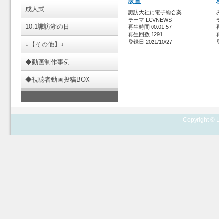
設置
成人式
諏訪大社に電子総合案…
テーマ LCVNEWS
10.1諏訪湖の日
再生時間 00:01:57
再生回数 1291
登録日 2021/10/27
↓【その他】↓
◆動画制作事例
◆視聴者動画投稿BOX
Copyright © L