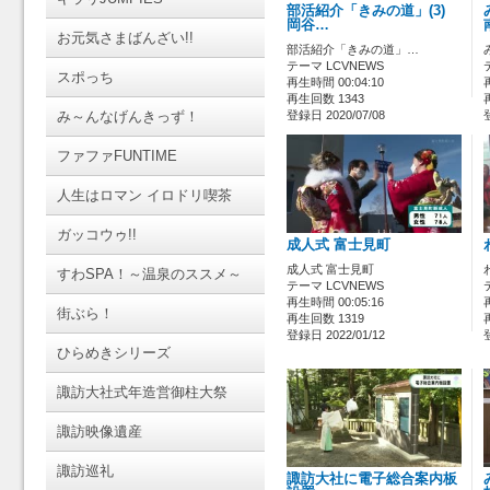
部活紹介「きみの道」(3)
岡谷…
お元気さまばんざい!!
部活紹介「きみの道」…
テーマ LCVNEWS
スポっち
再生時間 00:04:10
再生回数 1343
み～んなげんきっず！
登録日 2020/07/08
ファファFUNTIME
人生はロマン イロドリ喫茶
ガッコウゥ!!
成人式 富士見町
成人式 富士見町
すわSPA！～温泉のススメ～
テーマ LCVNEWS
再生時間 00:05:16
街ぶら！
再生回数 1319
登録日 2022/01/12
ひらめきシリーズ
諏訪大社式年造営御柱大祭
諏訪映像遺産
諏訪巡礼
諏訪大社に電子総合案内板