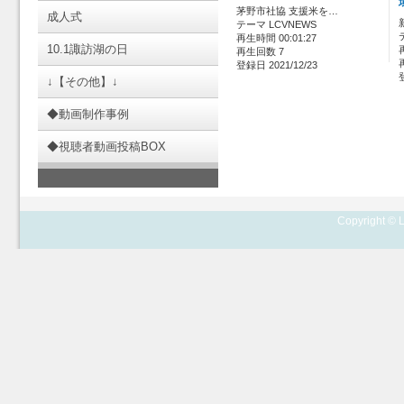
茅野市社協 支援米を…
成人式
テーマ LCVNEWS
再生時間 00:01:27
10.1諏訪湖の日
再生回数 7
登録日 2021/12/23
↓【その他】↓
◆動画制作事例
◆視聴者動画投稿BOX
Copyright © L