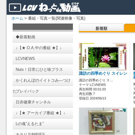
ホーム
> 番組・写真一覧(関連映像・写真)
新着順
◆新着動画
↓【★ O.A.中の番組 ★】↓
LCVNEWS
Nuts！日常にひと味プラス
諏訪の四季めぐり スイレン
かくれんぼのイイトコみ―つけ
諏訪の四季めぐり ス…
テーマ LCVNEWS
再生時間 00:01:03
た
プレイバック
再生回数 7
登録日 2024/06/13
日赤健康チャンネル
↓【★ アーカイブ番組 ★】↓
Lの魂”えるたま”
キラリJUMPIES