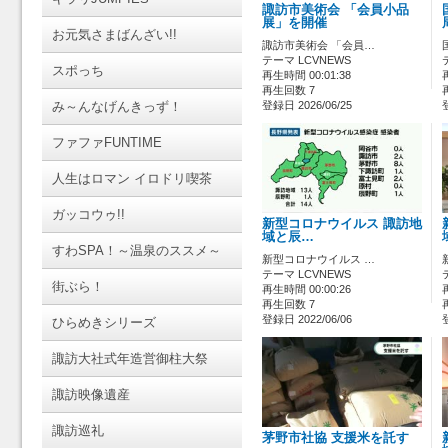
諏訪市美術会 「会員小品
展」を開催
お元気さまばんざい!!
諏訪市美術会 「会員…
テーマ LCVNEWS
スポっち
再生時間 00:01:38
再生回数 7
み～んなげんきっず！
登録日 2026/06/25
ファファFUNTIME
人生はロマン イロドリ喫茶
ガッコウゥ!!
新型コロナウイルス 諏訪地
域と辰…
すわSPA！～温泉のススメ～
新型コロナウイルス …
テーマ LCVNEWS
街ぶら！
再生時間 00:00:26
再生回数 7
登録日 2022/06/06
ひらめきシリーズ
諏訪大社式年造営御柱大祭
諏訪映像遺産
諏訪巡礼
茅野市社協 支援米を託す