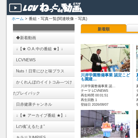
ホーム
> 番組・写真一覧(関連映像・写真)
新着順
◆新着動画
↓【★ O.A.中の番組 ★】↓
LCVNEWS
Nuts！日常にひと味プラス
川岸学園整備事業 認定こど
も園建…
かくれんぼのイイトコみ―つけ
川岸学園整備事業 認…
テーマ LCVNEWS
た
プレイバック
再生時間 00:01:51
再生回数 1
日赤健康チャンネル
登録日 2026/08/07
↓【★ アーカイブ番組 ★】↓
Lの魂”えるたま”
キラリJUMPIES