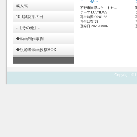
－ “存…
成人式
茅野市国際スケ－トセ…
テーマ LCVNEWS
10.1諏訪湖の日
再生時間 00:01:56
再生回数 39
登録日 2026/08/04
↓【その他】↓
◆動画制作事例
◆視聴者動画投稿BOX
Copyright © L