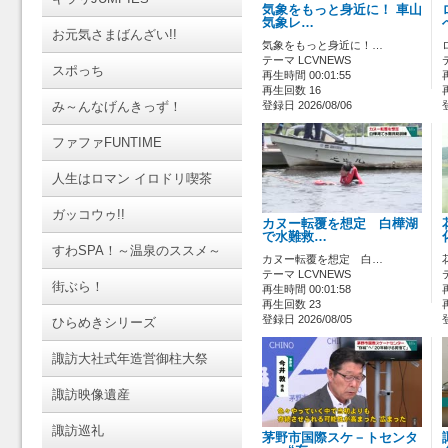
気象をもっと身近に！ 車山
気象レ…
お元気さまばんざい!!
気象をもっと身近に！…
テーマ LCVNEWS
スポっち
再生時間 00:01:55
再生回数 16
み～んなげんきっず！
登録日 2026/08/06
ファファFUNTIME
人生はロマン イロドリ喫茶
ガッコウゥ!!
カヌー転覆を想定 白樺湖
で水難救…
すわSPA！～温泉のススメ～
カヌー転覆を想定 白…
テーマ LCVNEWS
街ぶら！
再生時間 00:01:58
再生回数 23
登録日 2026/08/05
ひらめきシリーズ
諏訪大社式年造営御柱大祭
諏訪映像遺産
諏訪巡礼
茅野市国際スケ－トセンタ