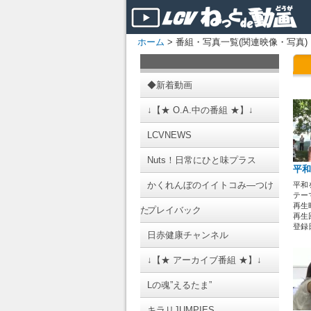
ホーム
> 番組・写真一覧(関連映像・写真)
◆新着動画
↓【★ O.A.中の番組 ★】↓
LCVNEWS
Nuts！日常にひと味プラス
平和
かくれんぼのイイトコみ―つけ
平和
テーマ
再生時
た
プレイバック
再生回
登録日 
日赤健康チャンネル
↓【★ アーカイブ番組 ★】↓
Lの魂”えるたま”
キラリJUMPIES