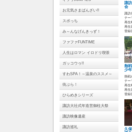
諏訪
会 
お元気さまばんざい!!
諏訪
テーマ
スポっち
再生時
再生回
み～んなげんきっず！
登録日 
ファファFUNTIME
人生はロマン イロドリ喫茶
ガッコウゥ!!
熱戦
少年
すわSPA！～温泉のススメ～
熱戦
テーマ
街ぶら！
再生時
再生
登録日 
ひらめきシリーズ
諏訪大社式年造営御柱大祭
諏訪映像遺産
諏訪巡礼
久保