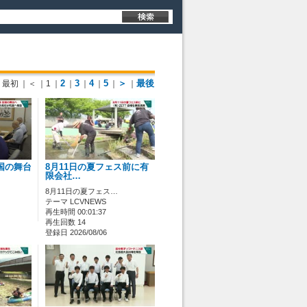
2
3
4
5
＞
最後
最初
｜＜
｜1
｜
｜
｜
｜
｜
｜
国の舞台
8月11日の夏フェス前に有
限会社…
8月11日の夏フェス…
テーマ LCVNEWS
再生時間 00:01:37
再生回数 14
登録日 2026/08/06