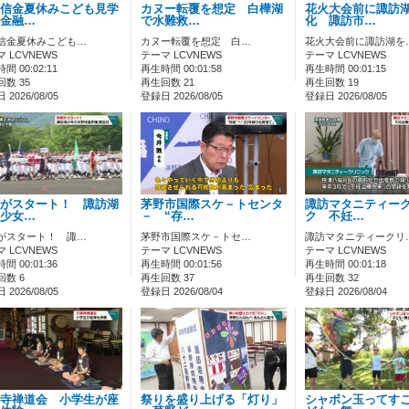
信金夏休みこども見学
カヌー転覆を想定 白樺湖
花火大会前に諏訪
金融…
で水難救…
化 諏訪市…
信金夏休みこども…
カヌー転覆を想定 白…
花火大会前に諏訪湖を
 LCVNEWS
テーマ LCVNEWS
テーマ LCVNEWS
間 00:02:11
再生時間 00:01:58
再生時間 00:01:15
数 35
再生回数 21
再生回数 19
2026/08/05
登録日 2026/08/05
登録日 2026/08/05
がスタート！ 諏訪湖
茅野市国際スケ－トセンタ
諏訪マタニティー
少女…
－ “存…
ク 不妊…
がスタート！ 諏…
茅野市国際スケ－トセ…
諏訪マタニティークリ
 LCVNEWS
テーマ LCVNEWS
テーマ LCVNEWS
間 00:01:36
再生時間 00:01:56
再生時間 00:01:18
回数 6
再生回数 37
再生回数 32
2026/08/05
登録日 2026/08/04
登録日 2026/08/04
寺禅道会 小学生が座
祭りを盛り上げる「灯り」
シャボン玉ってす