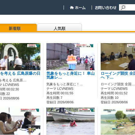
新着順
人気順
を考える 広島原爆の日
気象をもっと身近に！ 車山
ローイング競技 全
気象レ…
へ 下…
を考える 広島原…
気象をもっと身近に！…
ローイング競技 全国…
 LCVNEWS
テーマ LCVNEWS
テーマ LCVNEWS
間 00:02:30
再生時間 00:01:55
再生時間 00:01:52
数 22
再生回数 7
再生回数 10
2026/08/06
登録日 2026/08/06
登録日 2026/08/06