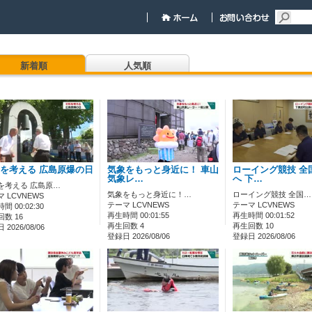
新着順
人気順
を考える 広島原爆の日
気象をもっと身近に！ 車山
ローイング競技 全
気象レ…
へ 下…
を考える 広島原…
気象をもっと身近に！…
ローイング競技 全国…
 LCVNEWS
テーマ LCVNEWS
テーマ LCVNEWS
間 00:02:30
再生時間 00:01:55
再生時間 00:01:52
数 16
再生回数 4
再生回数 10
2026/08/06
登録日 2026/08/06
登録日 2026/08/06