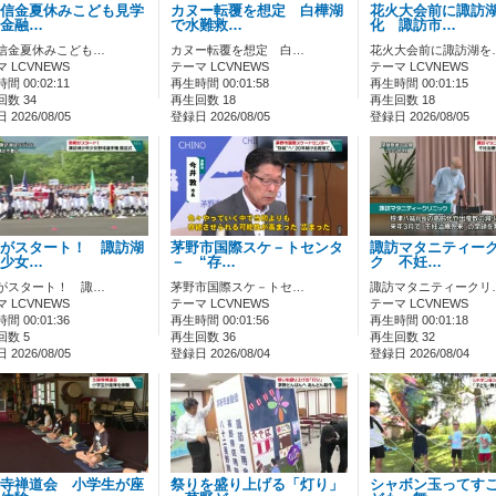
信金夏休みこども見学
カヌー転覆を想定 白樺湖
花火大会前に諏訪
金融…
で水難救…
化 諏訪市…
信金夏休みこども…
カヌー転覆を想定 白…
花火大会前に諏訪湖を
 LCVNEWS
テーマ LCVNEWS
テーマ LCVNEWS
間 00:02:11
再生時間 00:01:58
再生時間 00:01:15
数 34
再生回数 18
再生回数 18
2026/08/05
登録日 2026/08/05
登録日 2026/08/05
がスタート！ 諏訪湖
茅野市国際スケ－トセンタ
諏訪マタニティー
少女…
－ “存…
ク 不妊…
がスタート！ 諏…
茅野市国際スケ－トセ…
諏訪マタニティークリ
 LCVNEWS
テーマ LCVNEWS
テーマ LCVNEWS
間 00:01:36
再生時間 00:01:56
再生時間 00:01:18
回数 5
再生回数 36
再生回数 32
2026/08/05
登録日 2026/08/04
登録日 2026/08/04
寺禅道会 小学生が座
祭りを盛り上げる「灯り」
シャボン玉ってす