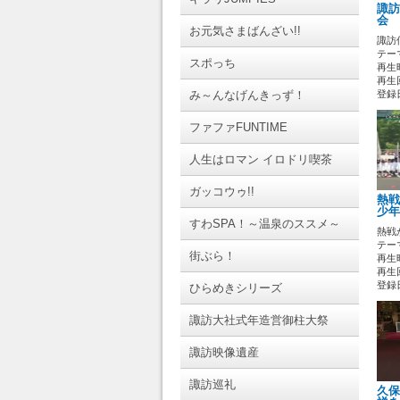
諏訪
会 
お元気さまばんざい!!
諏訪
テーマ
スポっち
再生時
再生回
み～んなげんきっず！
登録日 
ファファFUNTIME
人生はロマン イロドリ喫茶
ガッコウゥ!!
熱戦
少年
すわSPA！～温泉のススメ～
熱戦
テーマ
街ぶら！
再生時
再生
登録日 
ひらめきシリーズ
諏訪大社式年造営御柱大祭
諏訪映像遺産
諏訪巡礼
久保