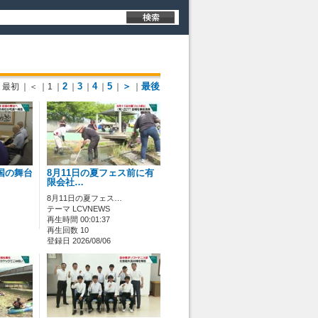
2
3
4
5
＞
最後
最初
｜＜
｜1
｜
｜
｜
｜
｜
｜
国の舞台
8月11日の夏フェス前に有
限会社…
8月11日の夏フェス…
テーマ LCVNEWS
再生時間 00:01:37
再生回数 10
登録日 2026/08/06