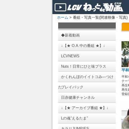
ホーム
> 番組・写真一覧(関連映像・写真)
◆新着動画
↓【★ O.A.中の番組 ★】↓
LCVNEWS
Nuts！日常にひと味プラス
平和
かくれんぼのイイトコみ―つけ
平和
テーマ
再生時
た
プレイバック
再生回
登録日 
日赤健康チャンネル
↓【★ アーカイブ番組 ★】↓
Lの魂”えるたま”
キラリJUMPIES