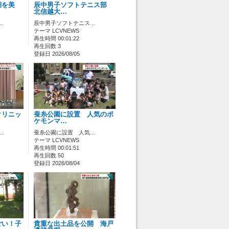
湖を美
辰中男子ソフトテニス部
北信越大…
…
辰中男子ソフトテニス…
テーマ LCVNEWS
再生時間 00:01:22
再生回数 3
登録日 2026/08/05
クリニッ
蚕糸公園に設置 人気のポ
ケモンマ…
…
蚕糸公園に設置 人気…
テーマ LCVNEWS
再生時間 00:01:51
再生回数 50
登録日 2026/08/04
ごい！子
貴重な出土品を公開 海戸