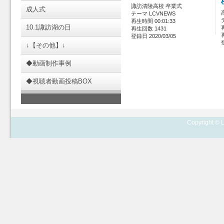
諏訪清陵高校 卒業式
成人式
テーマ LCVNEWS
再生時間 00:01:33
10.1諏訪湖の日
再生回数 1431
登録日 2020/03/05
↓【その他】↓
◆動画制作事例
◆視聴者動画投稿BOX
Copyright © L