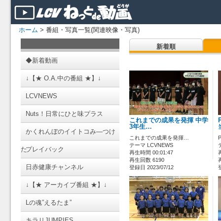
ホーム
> 番組・写真一覧(関連映像・写真)
新着順
◆新着動画
↓【★ O.A.中の番組 ★】↓
LCVNEWS
Nuts！日常にひと味プラス
これまでの成果を発揮 中学
3年生…
かくれんぼのイイトコみ―つけ
これまでの成果を発揮…
テーマ LCVNEWS
た
プレイバック
再生時間 00:01:47
再生回数 6190
日赤健康チャンネル
登録日 2023/07/12
↓【★ アーカイブ番組 ★】↓
Lの魂”えるたま”
キラリJUMPIES