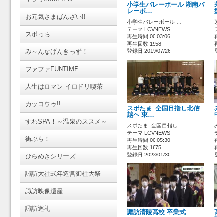
小学生バレーボール 湖南バ
レーボ…
お元気さまばんざい!!
小学生バレーボール …
テーマ LCVNEWS
スポっち
再生時間 00:03:06
再生回数 1958
み～んなげんきっず！
登録日 2019/07/26
ファファFUNTIME
人生はロマン イロドリ喫茶
ガッコウゥ!!
スポたま_全国目指し北信
越へ 東…
すわSPA！～温泉のススメ～
スポたま_全国目指し…
テーマ LCVNEWS
街ぶら！
再生時間 00:05:30
再生回数 1675
登録日 2023/01/30
ひらめきシリーズ
諏訪大社式年造営御柱大祭
諏訪映像遺産
諏訪巡礼
諏訪清陵高校 卒業式