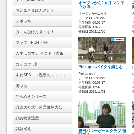
オープンから1ヵ月 マンモ
ウ万博…
お元気さまばんざい!!
オープンから1ヵ月 …
テーマ LCVNEWS
スポっち
再生時間 00:06:37
再生回数 1263
み～んなげんきっず！
登録日 2021/11/30
ファファFUNTIME
人生はロマン イロドリ喫茶
ガッコウゥ!!
Pickup e-バイクを楽しむ
Pickup e-バ…
すわSPA！～温泉のススメ～
テーマ LCVNEWS
再生時間 00:05:17
街ぶら！
再生回数 1254
登録日 2019/11/01
ひらめきシリーズ
諏訪大社式年造営御柱大祭
諏訪映像遺産
諏訪巡礼
豊田バレーボールクラブ 健