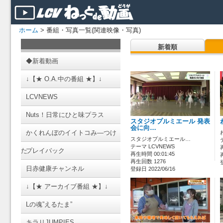
ホーム
> 番組・写真一覧(関連映像・写真)
新着順
◆新着動画
↓【★ O.A.中の番組 ★】↓
LCVNEWS
Nuts！日常にひと味プラス
スタジオプルミエール 発表
会に向…
かくれんぼのイイトコみ―つけ
スタジオプルミエール…
テーマ LCVNEWS
た
プレイバック
再生時間 00:01:45
再生回数 1276
日赤健康チャンネル
登録日 2022/06/16
↓【★ アーカイブ番組 ★】↓
Lの魂”えるたま”
キラリJUMPIES