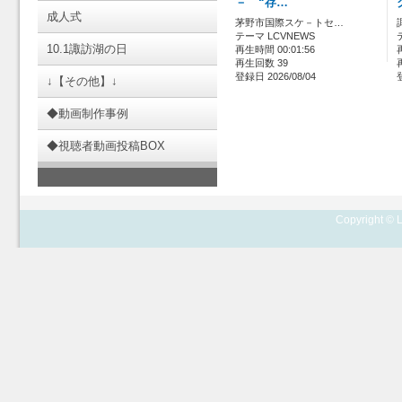
－ “存…
成人式
茅野市国際スケ－トセ…
テーマ LCVNEWS
10.1諏訪湖の日
再生時間 00:01:56
再生回数 39
登録日 2026/08/04
↓【その他】↓
◆動画制作事例
◆視聴者動画投稿BOX
Copyright © L