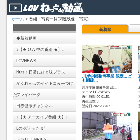
ホーム
> 番組・写真一覧(関連映像・写真)
新着順
◆新着動画
↓【★ O.A.中の番組 ★】↓
LCVNEWS
Nuts！日常にひと味プラス
川岸学園整備事業 認定こど
も園建…
かくれんぼのイイトコみ―つけ
川岸学園整備事業 認…
テーマ LCVNEWS
た
プレイバック
再生時間 00:01:51
再生回数 3
日赤健康チャンネル
登録日 2026/08/07
↓【★ アーカイブ番組 ★】↓
Lの魂”えるたま”
キラリJUMPIES