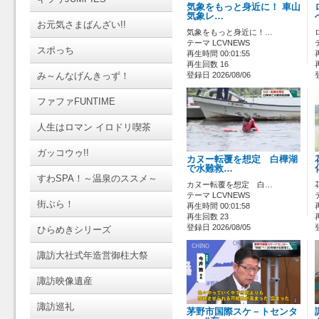
気象をもっと身近に！ 車山
気象レ…
お元気さまばんざい!!
気象をもっと身近に！…
テーマ LCVNEWS
スポっち
再生時間 00:01:55
再生回数 16
み～んなげんきっず！
登録日 2026/08/06
ファファFUNTIME
人生はロマン イロドリ喫茶
ガッコウゥ!!
カヌー転覆を想定 白樺湖
で水難救…
すわSPA！～温泉のススメ～
カヌー転覆を想定 白…
テーマ LCVNEWS
街ぶら！
再生時間 00:01:58
再生回数 23
登録日 2026/08/05
ひらめきシリーズ
諏訪大社式年造営御柱大祭
諏訪映像遺産
諏訪巡礼
茅野市国際スケ－トセンタ