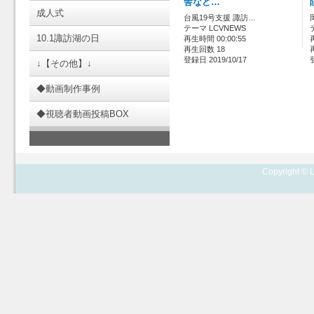
舎など…
成人式
台風19号支援 諏訪…
テーマ LCVNEWS
10.1諏訪湖の日
再生時間 00:00:55
再生回数 18
登録日 2019/10/17
↓【その他】↓
◆動画制作事例
◆視聴者動画投稿BOX
Copyright © L