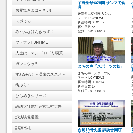
茅野聖母幼稚園 サンマで食
育
お元気さまばんざい!!
茅野聖母幼稚園 サン…
テーマ LCVNEWS
スポっち
再生時間 00:01:37
再生回数 86
み～んなげんきっず！
登録日 2019/10/18
ファファFUNTIME
人生はロマン イロドリ喫茶
ガッコウゥ!!
まちの声「スポーツの秋」
まちの声「スポーツの…
すわSPA！～温泉のススメ～
テーマ LCVNEWS
再生時間 00:02:14
街ぶら！
再生回数 17
登録日 2019/10/18
ひらめきシリーズ
諏訪大社式年造営御柱大祭
諏訪映像遺産
諏訪巡礼
台風19号支援 諏訪合同庁