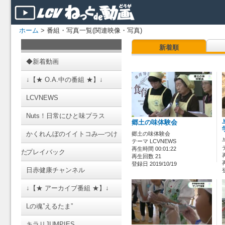
ホーム
> 番組・写真一覧(関連映像・写真)
新着順
◆新着動画
↓【★ O.A.中の番組 ★】↓
LCVNEWS
Nuts！日常にひと味プラス
郷土の味体験会
かくれんぼのイイトコみ―つけ
郷土の味体験会
テーマ LCVNEWS
再生時間 00:01:22
た
プレイバック
再生回数 21
登録日 2019/10/19
日赤健康チャンネル
↓【★ アーカイブ番組 ★】↓
Lの魂”えるたま”
キラリJUMPIES