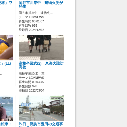
乾杯」ワ
岡谷市川岸中 建物火災が
発生
岡谷市川岸中 建物火…
テーマ LCVNEWS
再生時間 00:01:07
再生回数 965
登録日 2024/12/18
(11)
高校卒業式(2) 東海大諏訪
高校
…
高校卒業式(2) 東…
テーマ LCVNEWS
再生時間 00:03:45
再生回数 928
登録日 2022/03/04
 自転車・
昨日 諏訪市豊田の交通事