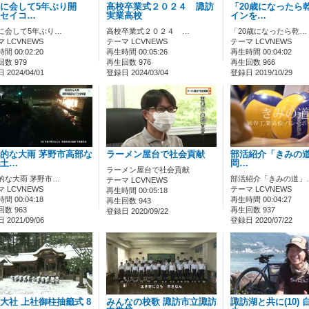
に会して5年ぶり開
高校卒業式２０２４ 諏訪
「20歳になったら
セイコ…
実業高校
インを…
に会して5年ぶり…
高校卒業式２０２４ …
「20歳になったら乾…
 LCVNEWS
テーマ LCVNEWS
テーマ LCVNEWS
間 00:02:20
再生時間 00:05:26
再生時間 00:04:02
数 979
再生回数 976
再生回数 966
2024/04/01
登録日 2024/03/04
登録日 2019/10/29
的な大雨 茅野市高部な
ラーメン屋台で社会貢献
部活紹介「きみの道」
土…
岡…
ラーメン屋台で社会貢献
的な大雨 茅野市…
部活紹介「きみの道」
テーマ LCVNEWS
 LCVNEWS
テーマ LCVNEWS
再生時間 00:05:18
間 00:04:18
再生時間 00:04:27
再生回数 943
数 963
再生回数 937
登録日 2020/09/22
2021/09/06
登録日 2020/07/22
大社 上社御柱抽籤式 8
みんなの校歌 諏訪市立諏訪
諏訪湖と共に(10)