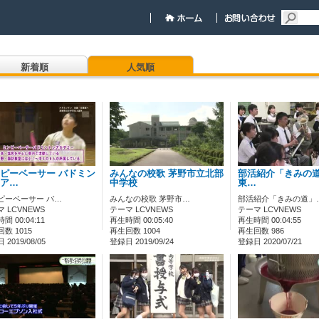
新着順
人気順
ピーベーサー バドミン
みんなの校歌 茅野市立北部
部活紹介「きみの道」
ア…
中学校
東…
ピーベーサー バ…
みんなの校歌 茅野市…
部活紹介「きみの道」
 LCVNEWS
テーマ LCVNEWS
テーマ LCVNEWS
間 00:04:11
再生時間 00:05:40
再生時間 00:04:55
数 1015
再生回数 1004
再生回数 986
2019/08/05
登録日 2019/09/24
登録日 2020/07/21