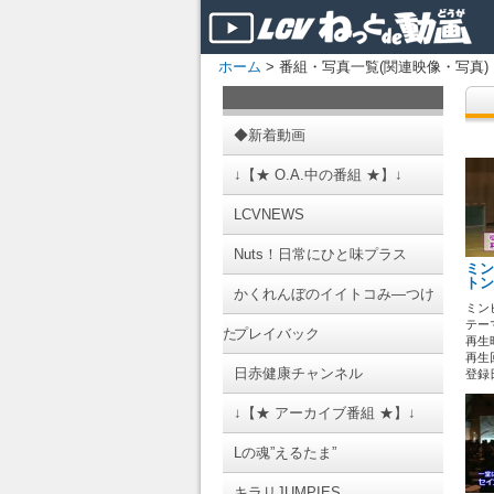
ホーム
> 番組・写真一覧(関連映像・写真)
◆新着動画
↓【★ O.A.中の番組 ★】↓
LCVNEWS
Nuts！日常にひと味プラス
ミン
トン
かくれんぼのイイトコみ―つけ
ミン
テーマ
た
プレイバック
再生時
再生回
日赤健康チャンネル
登録日 
↓【★ アーカイブ番組 ★】↓
Lの魂”えるたま”
キラリJUMPIES