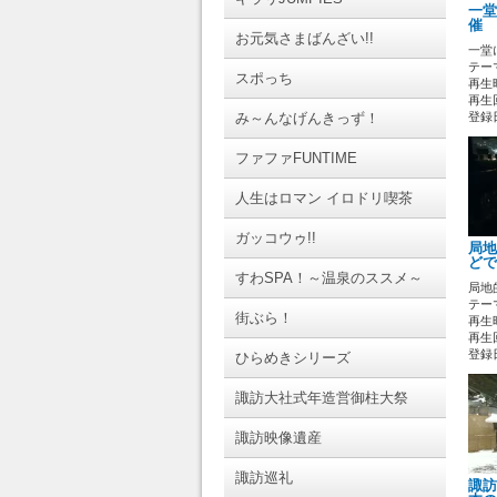
一堂
催 
お元気さまばんざい!!
一堂
テーマ
スポっち
再生時
再生回
み～んなげんきっず！
登録日 
ファファFUNTIME
人生はロマン イロドリ喫茶
ガッコウゥ!!
局地
どで
すわSPA！～温泉のススメ～
局地
テーマ
街ぶら！
再生時
再生回
登録日 
ひらめきシリーズ
諏訪大社式年造営御柱大祭
諏訪映像遺産
諏訪巡礼
諏訪