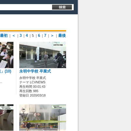
最初
＜
3
4
6
7
＞
最後
｜
｜
｜
｜5
｜
｜
｜
｜
(10)
永明中学校 卒業式
永明中学校 卒業式
…
テーマ LCVNEWS
再生時間 00:01:43
再生回数 985
登録日 2020/03/18