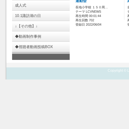
運動会
成人式
長地小学校 １５０周…
テーマ LCVNEWS
10.1諏訪湖の日
再生時間 00:01:44
再生回数 702
登録日 2022/06/04
↓【その他】↓
◆動画制作事例
◆視聴者動画投稿BOX
Copyright © L