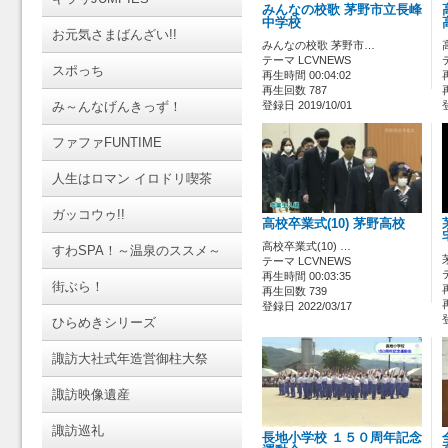
みんなの校歌 茅野市立長峰
中学校
お元気さまばんざい!!
みんなの校歌 茅野市…
テーマ LCVNEWS
スポっち
再生時間 00:04:02
再生回数 787
み～んなげんきっず！
登録日 2019/10/01
ファファFUNTIME
人生はロマン イロドリ喫茶
ガッコウゥ!!
高校卒業式(10) 茅野高校
高校卒業式(10) …
すわSPA！～温泉のススメ～
テーマ LCVNEWS
再生時間 00:03:35
街ぶら！
再生回数 739
登録日 2022/03/17
ひらめきシリーズ
諏訪大社式年造営御柱大祭
諏訪映像遺産
諏訪巡礼
長地小学校 １５０周年記念