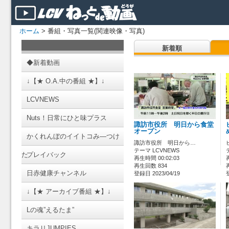
ホーム
> 番組・写真一覧(関連映像・写真)
新着順
◆新着動画
↓【★ O.A.中の番組 ★】↓
LCVNEWS
Nuts！日常にひと味プラス
諏訪市役所 明日から食堂
オープン
かくれんぼのイイトコみ―つけ
諏訪市役所 明日から…
テーマ LCVNEWS
た
プレイバック
再生時間 00:02:03
再生回数 834
日赤健康チャンネル
登録日 2023/04/19
↓【★ アーカイブ番組 ★】↓
Lの魂”えるたま”
キラリJUMPIES