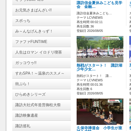
諏訪信金夏休みこども見学
会 金融…
お元気さまばんざい!!
諏訪信金夏休みこども…
テーマ LCVNEWS
スポっち
再生時間 00:02:11
再生回数 36
み～んなげんきっず！
登録日 2026/08/05
ファファFUNTIME
人生はロマン イロドリ喫茶
ガッコウゥ!!
熱戦がスタート！ 諏訪湖
少年少女…
すわSPA！～温泉のススメ～
熱戦がスタート！ 諏…
テーマ LCVNEWS
街ぶら！
再生時間 00:01:36
再生回数 6
登録日 2026/08/05
ひらめきシリーズ
諏訪大社式年造営御柱大祭
諏訪映像遺産
諏訪巡礼
久保寺禅道会 小学生が座