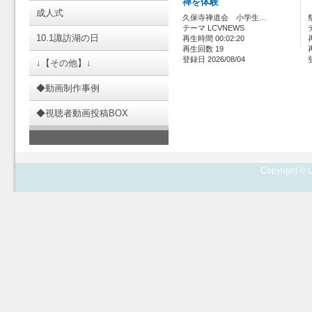
禅を体験
成人式
久保寺禅道会 小学生…
テーマ LCVNEWS
10.1諏訪湖の日
再生時間 00:02:20
再生回数 19
登録日 2026/08/04
↓【その他】↓
◆動画制作事例
◆視聴者動画投稿BOX
Copyright © L