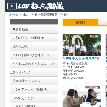
ホーム
> 番組・写真一覧(関連映像・写真)
新着順
◆新着動画
↓【★ O.A.中の番組 ★】↓
LCVNEWS
Nuts！日常にひと味プラス
平和を考える 広島原爆の日
かくれんぼのイイトコみ―つけ
平和を考える 広島原…
テーマ LCVNEWS
再生時間 00:02:30
た
プレイバック
再生回数 23
登録日 2026/08/06
日赤健康チャンネル
↓【★ アーカイブ番組 ★】↓
Lの魂”えるたま”
キラリJUMPIES