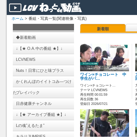
ホーム
> 番組・写真一覧(関連映像・写真)
新着順
◆新着動画
↓【★ O.A.中の番組 ★】↓
LCVNEWS
Nuts！日常にひと味プラス
ワイン×チョコレート 中
学生がパ…
かくれんぼのイイトコみ―つけ
ワイン×チョコレート…
テーマ LCVNEWS
た
プレイバック
再生時間 00:01:59
再生回数 36
日赤健康チャンネル
登録日 2026/07/21
↓【★ アーカイブ番組 ★】↓
Lの魂”えるたま”
キラリJUMPIES