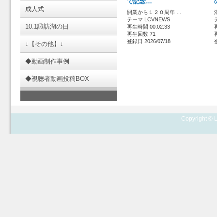
で記念…
成人式
開業から１２０周年 …
テーマ LCVNEWS
10.1諏訪湖の日
再生時間 00:02:33
再生回数 71
登録日 2026/07/18
↓【その他】↓
◆動画制作事例
◆視聴者動画投稿BOX
Copyright © L