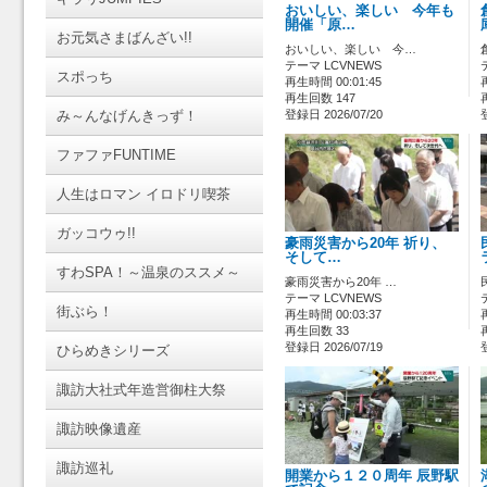
おいしい、楽しい 今年も
開催「原…
お元気さまばんざい!!
おいしい、楽しい 今…
テーマ LCVNEWS
スポっち
再生時間 00:01:45
再生回数 147
み～んなげんきっず！
登録日 2026/07/20
ファファFUNTIME
人生はロマン イロドリ喫茶
ガッコウゥ!!
豪雨災害から20年 祈り、
そして…
すわSPA！～温泉のススメ～
豪雨災害から20年 …
テーマ LCVNEWS
街ぶら！
再生時間 00:03:37
再生回数 33
登録日 2026/07/19
ひらめきシリーズ
諏訪大社式年造営御柱大祭
諏訪映像遺産
諏訪巡礼
開業から１２０周年 辰野駅