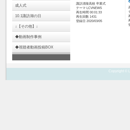
諏訪清陵高校 卒業式
成人式
テーマ LCVNEWS
再生時間 00:01:33
10.1諏訪湖の日
再生回数 1431
登録日 2020/03/05
↓【その他】↓
◆動画制作事例
◆視聴者動画投稿BOX
Copyright © L