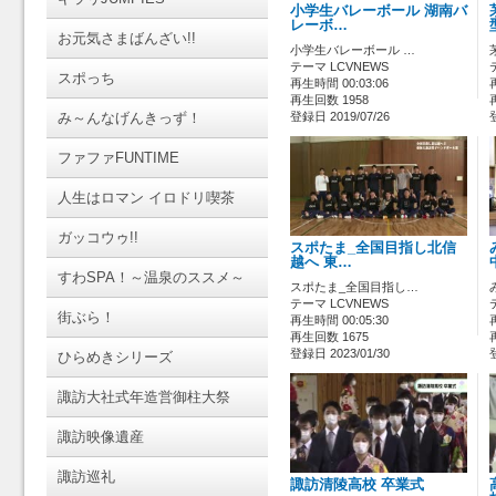
小学生バレーボール 湖南バ
レーボ…
お元気さまばんざい!!
小学生バレーボール …
テーマ LCVNEWS
スポっち
再生時間 00:03:06
再生回数 1958
み～んなげんきっず！
登録日 2019/07/26
ファファFUNTIME
人生はロマン イロドリ喫茶
ガッコウゥ!!
スポたま_全国目指し北信
越へ 東…
すわSPA！～温泉のススメ～
スポたま_全国目指し…
テーマ LCVNEWS
街ぶら！
再生時間 00:05:30
再生回数 1675
登録日 2023/01/30
ひらめきシリーズ
諏訪大社式年造営御柱大祭
諏訪映像遺産
諏訪巡礼
諏訪清陵高校 卒業式