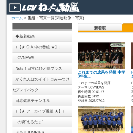
ホーム
> 番組・写真一覧(関連映像・写真)
新着順
◆新着動画
↓【★ O.A.中の番組 ★】↓
LCVNEWS
Nuts！日常にひと味プラス
これまでの成果を発揮 中学
3年生…
かくれんぼのイイトコみ―つけ
これまでの成果を発揮…
テーマ LCVNEWS
た
プレイバック
再生時間 00:01:47
再生回数 6192
日赤健康チャンネル
登録日 2023/07/12
↓【★ アーカイブ番組 ★】↓
Lの魂”えるたま”
キラリJUMPIES