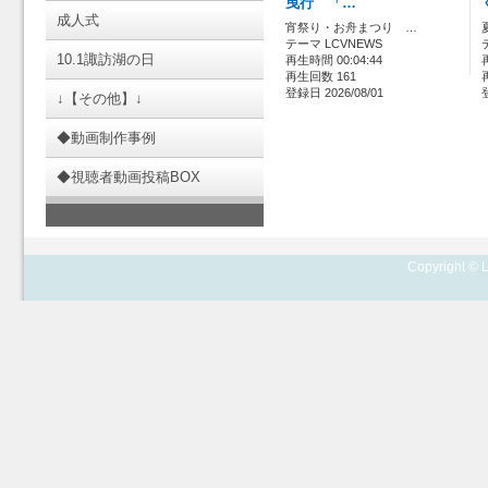
曳行 「…
成人式
宵祭り・お舟まつり …
テーマ LCVNEWS
10.1諏訪湖の日
再生時間 00:04:44
再生回数 161
登録日 2026/08/01
↓【その他】↓
◆動画制作事例
◆視聴者動画投稿BOX
Copyright © L