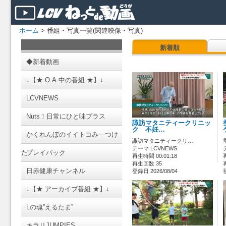
ホーム
> 番組・写真一覧(関連映像・写真)
新着順
◆新着動画
↓【★ O.A.中の番組 ★】↓
LCVNEWS
Nuts！日常にひと味プラス
諏訪マタニティークリニッ
ク 不妊…
かくれんぼのイイトコみ―つけ
諏訪マタニティークリ…
テーマ LCVNEWS
た
プレイバック
再生時間 00:01:18
再生回数 35
日赤健康チャンネル
登録日 2026/08/04
↓【★ アーカイブ番組 ★】↓
Lの魂”えるたま”
キラリJUMPIES