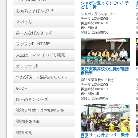
シャボン玉ってすごい！子
ども・舞…
お元気さまばんざい!!
シャボン玉ってすごい…
テーマ LCVNEWS
スポっち
再生時間 00:02:30
再生回数 8
み～んなげんきっず！
登録日 2026/08/03
ファファFUNTIME
人生はロマン イロドリ喫茶
ガッコウゥ!!
諏訪実業高校の生徒が連携
自転車…
すわSPA！～温泉のススメ～
諏訪実業高校の生徒が…
テーマ LCVNEWS
街ぶら！
再生時間 00:01:57
再生回数 15
登録日 2026/08/02
ひらめきシリーズ
諏訪大社式年造営御柱大祭
諏訪映像遺産
諏訪巡礼
宵祭り・お舟まつり 柴舟