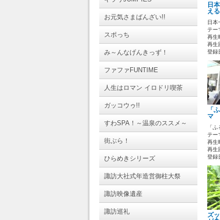
日本
える
お元気さまばんざい!!
日本
テーマ
スポっち
再生時
再生回
み～んなげんきっず！
登録日 
ファファFUNTIME
人生はロマン イロドリ喫茶
ガッコウゥ!!
「ふ
マ 
すわSPA！～温泉のススメ～
「ふ
テーマ
街ぶら！
再生時
再生回
登録日 
ひらめきシリーズ
諏訪大社式年造営御柱大祭
諏訪映像遺産
諏訪巡礼
ズッ