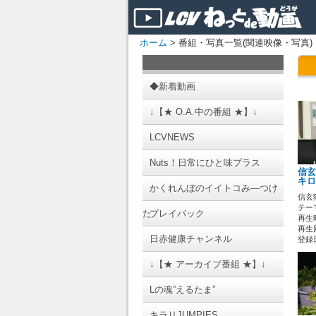
ホーム
> 番組・写真一覧(関連映像・写真)
◆新着動画
↓【★ O.A.中の番組 ★】↓
LCVNEWS
Nuts！日常にひと味プラス
信玄
キロ
かくれんぼのイイトコみ―つけ
信玄
テーマ
た
プレイバック
再生時
再生回
日赤健康チャンネル
登録日 
↓【★ アーカイブ番組 ★】↓
Lの魂”えるたま”
キラリJUMPIES