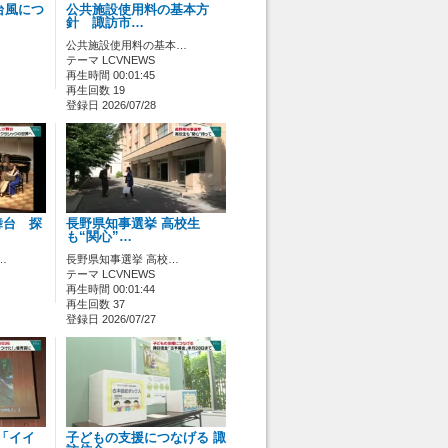
台風につ
公共施設使用料の基本方
針 諏訪市…
公共施設使用料の基本…
テーマ LCVNEWS
再生時間 00:01:45
再生回数 19
登録日 2026/07/28
舞台 探
長野県知事選挙 高校生
も“関心”…
…
長野県知事選挙 高校…
テーマ LCVNEWS
再生時間 00:01:44
再生回数 37
登録日 2026/07/27
 「イイ
子どもの支援につなげる 諏