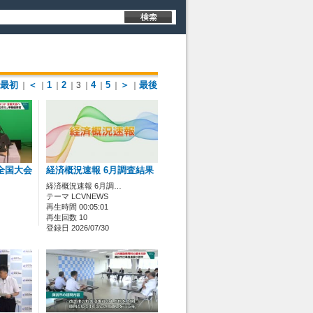
最初
＜
1
2
4
5
＞
最後
｜
｜
｜
｜3
｜
｜
｜
｜
全国大会
経済概況速報 6月調査結果
経済概況速報 6月調…
テーマ LCVNEWS
再生時間 00:05:01
再生回数 10
登録日 2026/07/30