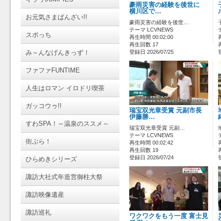
豪雨災害の経験を後世に
横川区で…
お元気さまばんざい!!
豪雨災害の経験を後世…
テーマ LCVNEWS
スポっち
再生時間 00:02:00
再生回数 17
み～んなげんきっず！
登録日 2026/07/25
ファファFUNTIME
人生はロマン イロドリ喫茶
ガッコウゥ!!
瑞宝双光章受賞 元副市長
伊藤勝…
すわSPA！～温泉のススメ～
瑞宝双光章受賞 元副…
テーマ LCVNEWS
街ぶら！
再生時間 00:02:42
再生回数 19
登録日 2026/07/24
ひらめきシリーズ
諏訪大社式年造営御柱大祭
諏訪映像遺産
諏訪巡礼
ワクワクをもう一度 富士見