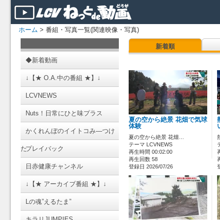
ホーム
> 番組・写真一覧(関連映像・写真)
新着順
◆新着動画
↓【★ O.A.中の番組 ★】↓
LCVNEWS
Nuts！日常にひと味プラス
夏の空から絶景 花畑で気球
体験
かくれんぼのイイトコみ―つけ
夏の空から絶景 花畑…
テーマ LCVNEWS
た
プレイバック
再生時間 00:02:00
再生回数 58
日赤健康チャンネル
登録日 2026/07/26
↓【★ アーカイブ番組 ★】↓
Lの魂”えるたま”
キラリJUMPIES