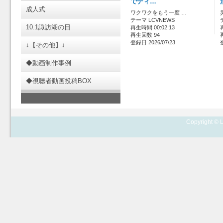
でディ…
成人式
ワクワクをもう一度 …
テーマ LCVNEWS
10.1諏訪湖の日
再生時間 00:02:13
再生回数 94
登録日 2026/07/23
↓【その他】↓
◆動画制作事例
◆視聴者動画投稿BOX
Copyright © L