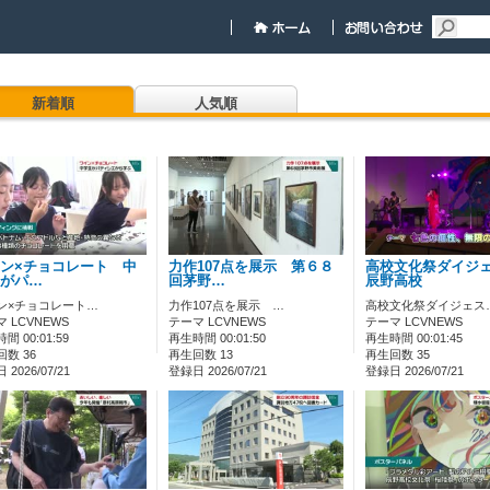
新着順
人気順
ン×チョコレート 中
力作107点を展示 第６８
高校文化祭ダイジ
がパ…
回茅野…
辰野高校
ン×チョコレート…
力作107点を展示 …
高校文化祭ダイジェス
 LCVNEWS
テーマ LCVNEWS
テーマ LCVNEWS
間 00:01:59
再生時間 00:01:50
再生時間 00:01:45
数 36
再生回数 13
再生回数 35
2026/07/21
登録日 2026/07/21
登録日 2026/07/21