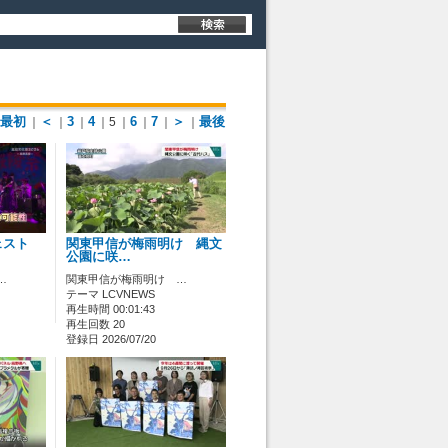
最初
＜
3
4
6
7
＞
最後
｜
｜
｜
｜5
｜
｜
｜
｜
ェスト
関東甲信が梅雨明け 縄文
公園に咲…
…
関東甲信が梅雨明け …
テーマ LCVNEWS
再生時間 00:01:43
再生回数 20
登録日 2026/07/20