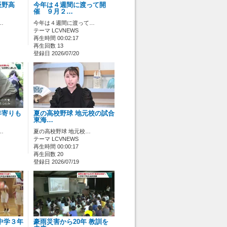
辰野高
今年は４週間に渡って開
催 ９月２…
…
今年は４週間に渡って…
テーマ LCVNEWS
再生時間 00:02:17
再生回数 13
登録日 2026/07/20
年寄りも
夏の高校野球 地元校の試合
東海…
…
夏の高校野球 地元校…
テーマ LCVNEWS
再生時間 00:00:17
再生回数 20
登録日 2026/07/19
中学３年
豪雨災害から20年 教訓を