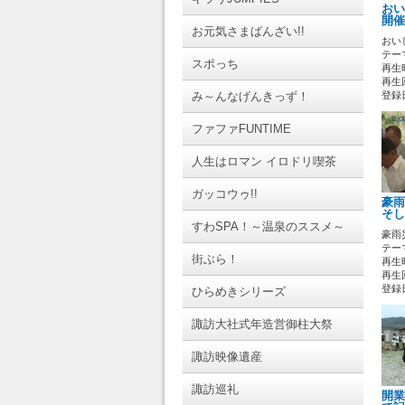
おい
開催
お元気さまばんざい!!
おい
テーマ
スポっち
再生時
再生回
み～んなげんきっず！
登録日 
ファファFUNTIME
人生はロマン イロドリ喫茶
ガッコウゥ!!
豪雨
そし
すわSPA！～温泉のススメ～
豪雨
テーマ
街ぶら！
再生時
再生回
登録日 
ひらめきシリーズ
諏訪大社式年造営御柱大祭
諏訪映像遺産
諏訪巡礼
開業