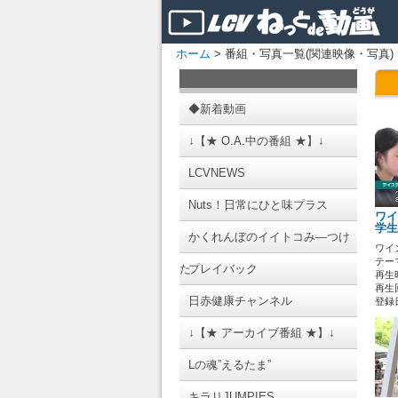
ホーム
> 番組・写真一覧(関連映像・写真)
◆新着動画
↓【★ O.A.中の番組 ★】↓
LCVNEWS
Nuts！日常にひと味プラス
ワイ
学生
かくれんぼのイイトコみ―つけ
ワイ
テーマ
た
プレイバック
再生時
再生回
日赤健康チャンネル
登録日 
↓【★ アーカイブ番組 ★】↓
Lの魂”えるたま”
キラリJUMPIES