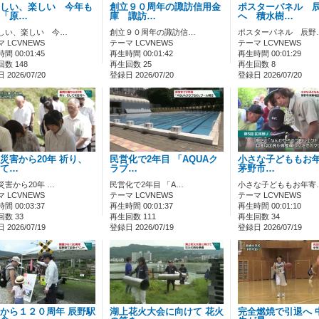
しい、楽しい 今年も
創立９０周年の諏訪信用金
ポスターパネル 
「原…
庫 諏訪…
へ 積水樹…
しい、楽しい 今…
創立９０周年の諏訪信…
ポスターパネル 辰野
 LCVNEWS
テーマ LCVNEWS
テーマ LCVNEWS
間 00:01:45
再生時間 00:01:42
再生時間 00:01:29
数 148
再生回数 25
再生回数 8
2026/07/20
登録日 2026/07/20
登録日 2026/07/20
災害から20年 祈り、
民営化で2年目 「AQUAク
小さな子どももお
て…
ラブ…
茅野市…
災害から20年 …
民営化で2年目 「A…
小さな子どももお年寄
 LCVNEWS
テーマ LCVNEWS
テーマ LCVNEWS
間 00:03:37
再生時間 00:01:37
再生時間 00:01:10
数 33
再生回数 111
再生回数 34
2026/07/19
登録日 2026/07/19
登録日 2026/07/19
から１２０周年 辰野駅
湖上花火大会に向けて 花火
完全燃焼で引退へ 