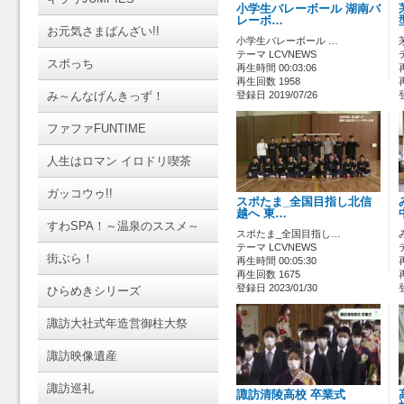
小学生バレーボール 湖南バ
レーボ…
お元気さまばんざい!!
小学生バレーボール …
テーマ LCVNEWS
スポっち
再生時間 00:03:06
再生回数 1958
み～んなげんきっず！
登録日 2019/07/26
ファファFUNTIME
人生はロマン イロドリ喫茶
ガッコウゥ!!
スポたま_全国目指し北信
越へ 東…
すわSPA！～温泉のススメ～
スポたま_全国目指し…
テーマ LCVNEWS
街ぶら！
再生時間 00:05:30
再生回数 1675
登録日 2023/01/30
ひらめきシリーズ
諏訪大社式年造営御柱大祭
諏訪映像遺産
諏訪巡礼
諏訪清陵高校 卒業式