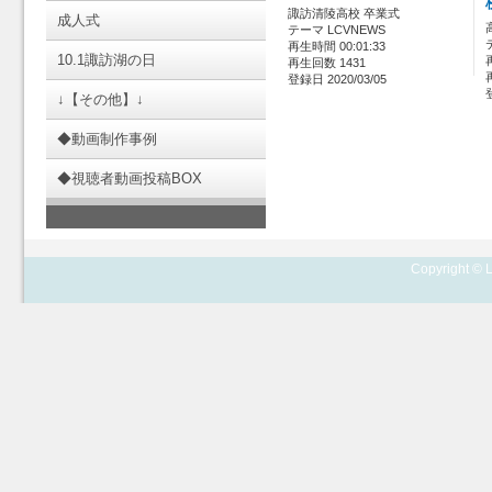
諏訪清陵高校 卒業式
成人式
テーマ LCVNEWS
再生時間 00:01:33
10.1諏訪湖の日
再生回数 1431
登録日 2020/03/05
↓【その他】↓
◆動画制作事例
◆視聴者動画投稿BOX
Copyright © L