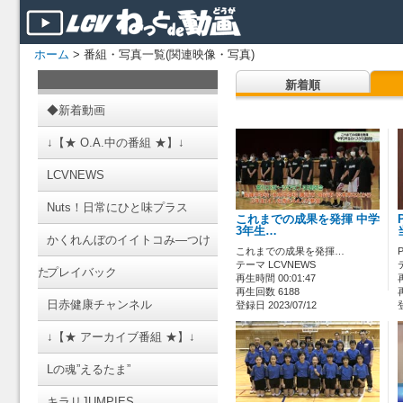
ホーム
> 番組・写真一覧(関連映像・写真)
新着順
◆新着動画
↓【★ O.A.中の番組 ★】↓
LCVNEWS
Nuts！日常にひと味プラス
これまでの成果を発揮 中学
3年生…
かくれんぼのイイトコみ―つけ
これまでの成果を発揮…
テーマ LCVNEWS
た
プレイバック
再生時間 00:01:47
再生回数 6188
日赤健康チャンネル
登録日 2023/07/12
↓【★ アーカイブ番組 ★】↓
Lの魂”えるたま”
キラリJUMPIES