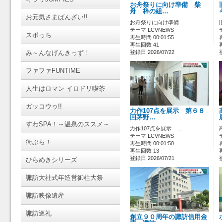
お舟祭りに向け準備 柴
舟 枠の組…
お元気さまばんざい!!
お舟祭りに向け準備 …
テーマ LCVNEWS
スポっち
再生時間 00:01:55
再生回数 41
み～んなげんきっず！
登録日 2026/07/22
ファファFUNTIME
人生はロマン イロドリ喫茶
ガッコウゥ!!
力作107点を展示 第６８
回茅野…
すわSPA！～温泉のススメ～
力作107点を展示 …
テーマ LCVNEWS
街ぶら！
再生時間 00:01:50
再生回数 13
登録日 2026/07/21
ひらめきシリーズ
諏訪大社式年造営御柱大祭
諏訪映像遺産
諏訪巡礼
創立９０周年の諏訪信用金