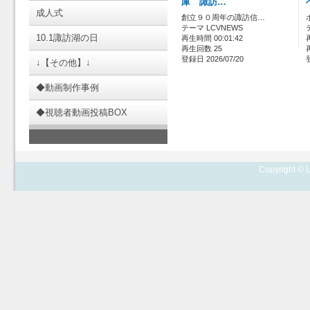
庫 諏訪…
成人式
創立９０周年の諏訪信…
テーマ LCVNEWS
10.1諏訪湖の日
再生時間 00:01:42
再生回数 25
登録日 2026/07/20
↓【その他】↓
◆動画制作事例
◆視聴者動画投稿BOX
Copyright © L