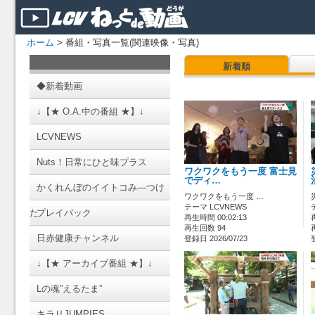
ホーム
> 番組・写真一覧(関連映像・写真)
新着順
◆新着動画
↓【★ O.A.中の番組 ★】↓
LCVNEWS
Nuts！日常にひと味プラス
ワクワクをもう一度 富士見
でディ…
かくれんぼのイイトコみ―つけ
ワクワクをもう一度 …
テーマ LCVNEWS
た
プレイバック
再生時間 00:02:13
再生回数 94
日赤健康チャンネル
登録日 2026/07/23
↓【★ アーカイブ番組 ★】↓
Lの魂”えるたま”
キラリJUMPIES