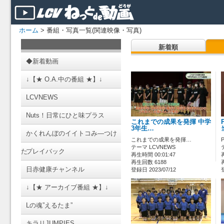
ホーム
> 番組・写真一覧(関連映像・写真)
新着順
◆新着動画
↓【★ O.A.中の番組 ★】↓
LCVNEWS
Nuts！日常にひと味プラス
これまでの成果を発揮 中学
3年生…
かくれんぼのイイトコみ―つけ
これまでの成果を発揮…
テーマ LCVNEWS
た
プレイバック
再生時間 00:01:47
再生回数 6188
日赤健康チャンネル
登録日 2023/07/12
↓【★ アーカイブ番組 ★】↓
Lの魂”えるたま”
キラリJUMPIES