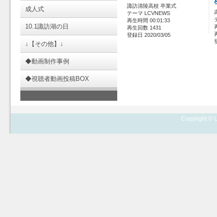
諏訪清陵高校 卒業式
成人式
テーマ LCVNEWS
再生時間 00:01:33
10.1諏訪湖の日
再生回数 1431
登録日 2020/03/05
↓【その他】↓
◆動画制作事例
◆視聴者動画投稿BOX
Copyright © L