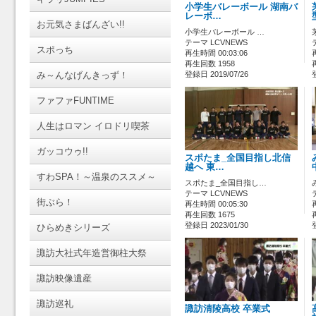
小学生バレーボール 湖南バ
レーボ…
お元気さまばんざい!!
小学生バレーボール …
テーマ LCVNEWS
スポっち
再生時間 00:03:06
再生回数 1958
み～んなげんきっず！
登録日 2019/07/26
ファファFUNTIME
人生はロマン イロドリ喫茶
ガッコウゥ!!
スポたま_全国目指し北信
越へ 東…
すわSPA！～温泉のススメ～
スポたま_全国目指し…
テーマ LCVNEWS
街ぶら！
再生時間 00:05:30
再生回数 1675
登録日 2023/01/30
ひらめきシリーズ
諏訪大社式年造営御柱大祭
諏訪映像遺産
諏訪巡礼
諏訪清陵高校 卒業式