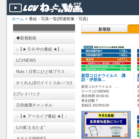
ホーム
> 番組・写真一覧(関連映像・写真)
新着順
◆新着動画
↓【★ O.A.中の番組 ★】↓
LCVNEWS
Nuts！日常にひと味プラス
新型コロナウイルス 諏
訪・伊那保…
かくれんぼのイイトコみ―つけ
新型コロナウイルス …
テーマ LCVNEWS
た
プレイバック
再生時間 00:00:41
再生回数 7
日赤健康チャンネル
登録日 2023/01/20
↓【★ アーカイブ番組 ★】↓
Lの魂”えるたま”
キラリJUMPIES