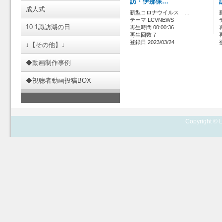
訪・伊那保…
成人式
新型コロナウイルス …
テーマ LCVNEWS
10.1諏訪湖の日
再生時間 00:00:36
再生回数 7
登録日 2023/03/24
↓【その他】↓
◆動画制作事例
◆視聴者動画投稿BOX
Copyright © L