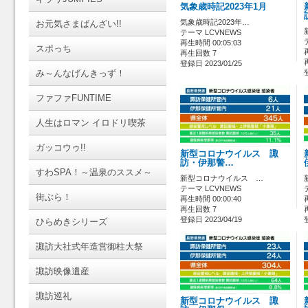
気象歳時記2023年1月
気象歳時記2023年…
お元気さまばんざい!!
テーマ LCVNEWS
再生時間 00:05:03
スポっち
再生回数 7
登録日 2023/01/25
み～んなげんきっず！
ファファFUNTIME
人生はロマン イロドリ喫茶
ガッコウゥ!!
新型コロナウイルス 諏
訪・伊那警…
すわSPA！～温泉のススメ～
新型コロナウイルス …
テーマ LCVNEWS
街ぶら！
再生時間 00:00:40
再生回数 7
登録日 2023/04/19
ひらめきシリーズ
諏訪大社式年造営御柱大祭
諏訪映像遺産
諏訪巡礼
新型コロナウイルス 諏