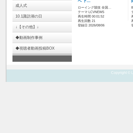
へ 下…
成人式
ローイング競技 全国…
テーマ LCVNEWS
10.1諏訪湖の日
再生時間 00:01:52
再生回数 21
登録日 2026/08/06
↓【その他】↓
◆動画制作事例
◆視聴者動画投稿BOX
Copyright © L