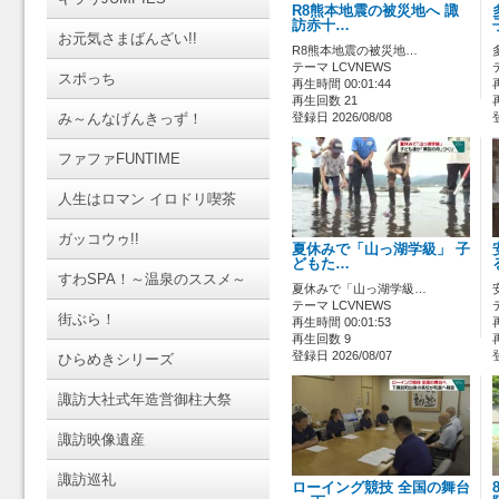
R8熊本地震の被災地へ 諏
訪赤十…
お元気さまばんざい!!
R8熊本地震の被災地…
テーマ LCVNEWS
スポっち
再生時間 00:01:44
再生回数 21
み～んなげんきっず！
登録日 2026/08/08
ファファFUNTIME
人生はロマン イロドリ喫茶
ガッコウゥ!!
夏休みで「山っ湖学級」 子
どもた…
すわSPA！～温泉のススメ～
夏休みで「山っ湖学級…
テーマ LCVNEWS
街ぶら！
再生時間 00:01:53
再生回数 9
登録日 2026/08/07
ひらめきシリーズ
諏訪大社式年造営御柱大祭
諏訪映像遺産
諏訪巡礼
ローイング競技 全国の舞台