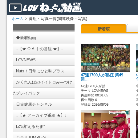
ホーム
> 番組・写真一覧(関連映像・写真)
新着順
◆新着動画
↓【★ O.A.中の番組 ★】↓
LCVNEWS
Nuts！日常にひと味プラス
47連1700人が熱狂 第49
回…
かくれんぼのイイトコみ―つけ
47連1700人が熱…
テーマ LCVNEWS
た
プレイバック
再生時間 00:01:05
再生回数 0
日赤健康チャンネル
登録日 2026/08/09
↓【★ アーカイブ番組 ★】↓
Lの魂”えるたま”
キラリJUMPIES