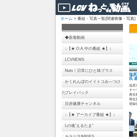
ホーム
> 番組・写真一覧(関連映像・写真)
◆新着動画
↓【★ O.A.中の番組 ★】↓
LCVNEWS
Nuts！日常にひと味プラス
塩尻
氏 
かくれんぼのイイトコみ―つけ
塩尻
テーマ
た
プレイバック
再生時
再生回
日赤健康チャンネル
登録日 
↓【★ アーカイブ番組 ★】↓
Lの魂”えるたま”
キラリJUMPIES