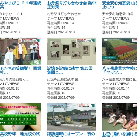
みやまびこ ２１年連続
お舟祭り打ち合わせ会 熱中
安全安心知恵袋 山
高…
症対策…
止につ…
みやまびこ ２１…
お舟祭り打ち合わせ会…
安全安心知恵袋 山岳…
 LCVNEWS
テーマ LCVNEWS
テーマ LCVNEWS
間 00:01:39
再生時間 00:01:34
再生時間 00:04:18
数 25
再生回数 34
再生回数 8
2026/07/10
登録日 2026/07/10
登録日 2026/07/10
もたちの笑顔響く 西堀
記憶を記録に残す 第35回
八ヶ岳農業大学校
社…
集団こ…
「ヤッツ…
もたちの笑顔響く…
記憶を記録に残す 第…
八ヶ岳農業大学校に花
 LCVNEWS
テーマ LCVNEWS
テーマ LCVNEWS
間 00:01:18
再生時間 00:01:37
再生時間 00:01:44
数 17
再生回数 16
再生回数 30
2026/07/09
登録日 2026/07/09
登録日 2026/07/09
高校野球 地元校の試
諏訪湖畔にオープン 初の
お空に願いを届け