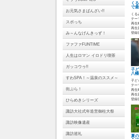
くる
で最
お元気さまばんざい!!
くる
テーマ
スポっち
再生時
再生回
み～んなげんきっず！
登録日 
ファファFUNTIME
人生はロマン イロドリ喫茶
ガッコウゥ!!
子ど
八幡
すわSPA！～温泉のススメ～
子ど
テーマ
街ぶら！
再生時
再生回
登録日 
ひらめきシリーズ
諏訪大社式年造営御柱大祭
諏訪映像遺産
諏訪巡礼
夏の