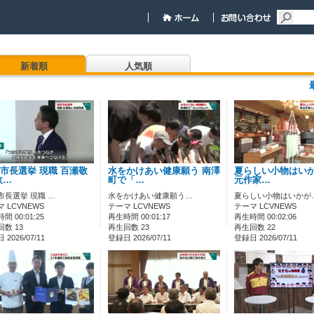
新着順
人気順
市長選挙 現職 百瀬敬
水をかけあい健康願う 南澤
夏らしい小物はいか
政…
町で「…
元作家…
市長選挙 現職 …
水をかけあい健康願う…
夏らしい小物はいかが
 LCVNEWS
テーマ LCVNEWS
テーマ LCVNEWS
間 00:01:25
再生時間 00:01:17
再生時間 00:02:06
数 13
再生回数 23
再生回数 22
2026/07/11
登録日 2026/07/11
登録日 2026/07/11