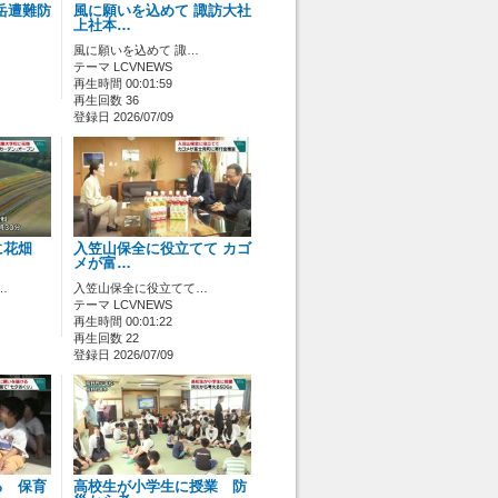
岳遭難防
風に願いを込めて 諏訪大社
上社本…
風に願いを込めて 諏…
テーマ LCVNEWS
再生時間 00:01:59
再生回数 36
登録日 2026/07/09
に花畑
入笠山保全に役立てて カゴ
メが富…
…
入笠山保全に役立てて…
テーマ LCVNEWS
再生時間 00:01:22
再生回数 22
登録日 2026/07/09
る 保育
高校生が小学生に授業 防