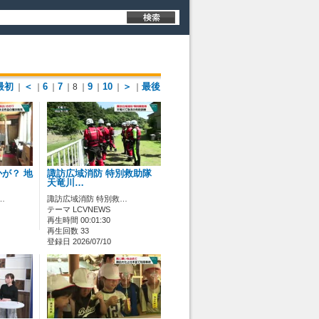
最初
＜
6
7
9
10
＞
最後
｜
｜
｜
｜8
｜
｜
｜
｜
が？ 地
諏訪広域消防 特別救助隊
天竜川…
…
諏訪広域消防 特別救…
テーマ LCVNEWS
再生時間 00:01:30
再生回数 33
登録日 2026/07/10