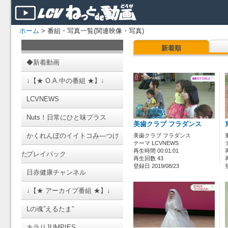
ホーム
> 番組・写真一覧(関連映像・写真)
新着順
◆新着動画
↓【★ O.A.中の番組 ★】↓
LCVNEWS
Nuts！日常にひと味プラス
美歯クラブ フラダンス
かくれんぼのイイトコみ―つけ
美歯クラブ フラダンス
テーマ LCVNEWS
再生時間 00:01:01
た
プレイバック
再生回数 43
登録日 2019/08/23
日赤健康チャンネル
↓【★ アーカイブ番組 ★】↓
Lの魂”えるたま”
キラリJUMPIES