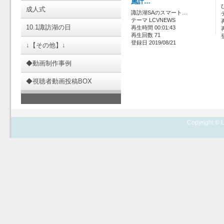
施計…
成人式
諏訪湖SAのスマート…
テーマ LCVNEWS
10.1諏訪湖の日
再生時間 00:01:43
再生回数 71
登録日 2019/08/21
↓【その他】↓
◆動画制作事例
◆視聴者動画投稿BOX
Copyright © L