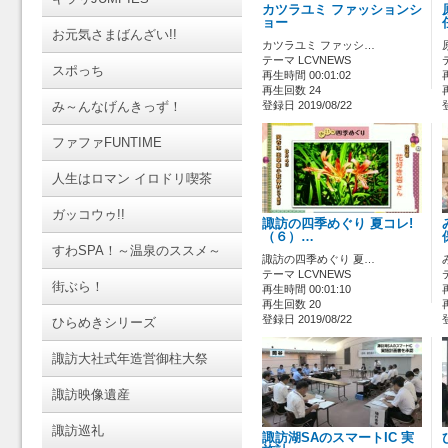
カツラユミ ファッションシ
ョー
お元気さまばんざい!!
カツラユミ ファッシ…
テーマ LCVNEWS
スポっち
再生時間 00:01:02
再生回数 24
み～んなげんきっず！
登録日 2019/08/22
ファファFUNTIME
人生はロマン イロドリ喫茶
ガッコウゥ!!
諏訪の四季めぐり 夏コレ!
（６）…
すわSPA！～温泉のススメ～
諏訪の四季めぐり 夏…
テーマ LCVNEWS
街ぶら！
再生時間 00:01:10
再生回数 20
登録日 2019/08/22
ひらめきシリーズ
諏訪大社式年造営御柱大祭
諏訪映像遺産
諏訪巡礼
諏訪湖SAのスマートIC 実