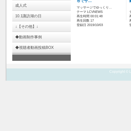
市でサ…
成人式
マッサージでゆっくり…
テーマ LCVNEWS
10.1諏訪湖の日
再生時間 00:01:48
再生回数 17
登録日 2019/10/03
↓【その他】↓
◆動画制作事例
◆視聴者動画投稿BOX
Copyright © L