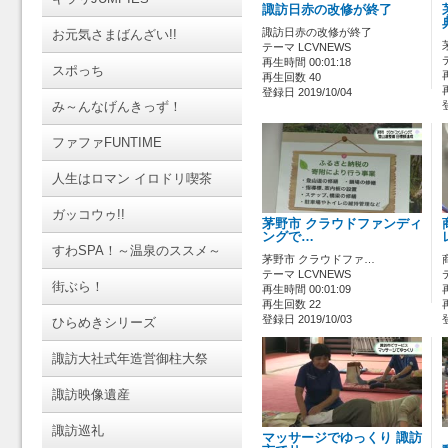
諏訪日赤の改修が終了
諏訪日赤の改修が終了
お元気さまばんざい!!
テーマ LCVNEWS
再生時間 00:01:18
スポっち
再生回数 40
登録日 2019/10/04
み～んなげんきっず！
ファファFUNTIME
人生はロマン イロドリ喫茶
ガッコウゥ!!
茅野市 クラウドファンディ
ングで…
すわSPA！～温泉のススメ～
茅野市 クラウドファ…
テーマ LCVNEWS
街ぶら！
再生時間 00:01:09
再生回数 22
登録日 2019/10/03
ひらめきシリーズ
諏訪大社式年造営御柱大祭
諏訪映像遺産
諏訪巡礼
マッサージでゆっくり 諏訪