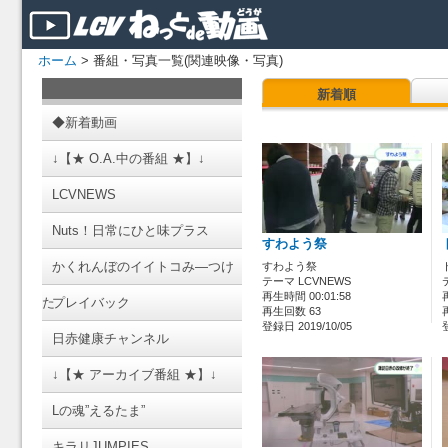
ホーム
> 番組・写真一覧(関連映像・写真)
新着順
◆新着動画
↓【★ O.A.中の番組 ★】↓
LCVNEWS
Nuts！日常にひと味プラス
すわよう祭
かくれんぼのイイトコみ―つけ
すわよう祭
テーマ LCVNEWS
再生時間 00:01:58
た
プレイバック
再生回数 63
登録日 2019/10/05
日赤健康チャンネル
↓【★ アーカイブ番組 ★】↓
Lの魂”えるたま”
キラリJUMPIES