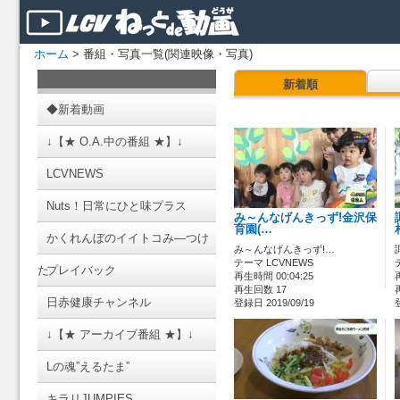
ホーム
> 番組・写真一覧(関連映像・写真)
新着順
◆新着動画
↓【★ O.A.中の番組 ★】↓
LCVNEWS
Nuts！日常にひと味プラス
み～んなげんきっず!金沢保
育園(…
かくれんぼのイイトコみ―つけ
み～んなげんきっず!…
テーマ LCVNEWS
た
プレイバック
再生時間 00:04:25
再生回数 17
日赤健康チャンネル
登録日 2019/09/19
↓【★ アーカイブ番組 ★】↓
Lの魂”えるたま”
キラリJUMPIES