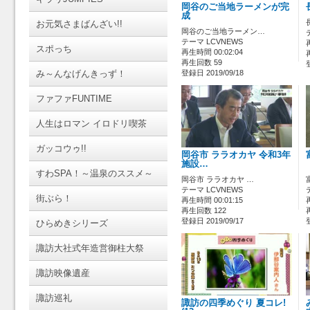
岡谷のご当地ラーメンが完
成
お元気さまばんざい!!
岡谷のご当地ラーメン…
テーマ LCVNEWS
スポっち
再生時間 00:02:04
再生回数 59
み～んなげんきっず！
登録日 2019/09/18
ファファFUNTIME
人生はロマン イロドリ喫茶
ガッコウゥ!!
岡谷市 ララオカヤ 令和3年
施設…
すわSPA！～温泉のススメ～
岡谷市 ララオカヤ …
テーマ LCVNEWS
街ぶら！
再生時間 00:01:15
再生回数 122
登録日 2019/09/17
ひらめきシリーズ
諏訪大社式年造営御柱大祭
諏訪映像遺産
諏訪巡礼
諏訪の四季めぐり 夏コレ!