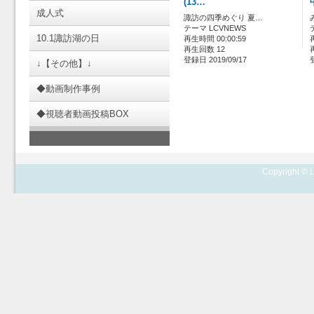
(13…
成人式
諏訪の四季めぐり 夏…
テーマ LCVNEWS
10.1諏訪湖の日
再生時間 00:00:59
再生回数 12
登録日 2019/09/17
↓【その他】↓
◆動画制作事例
◆視聴者動画投稿BOX
Copyright © L