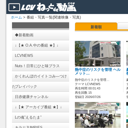
ホーム
> 番組・写真一覧(関連映像・写真)
新着順
◆新着動画
↓【★ O.A.中の番組 ★】↓
LCVNEWS
Nuts！日常にひと味プラス
熱中症のリスクを管理 ヘル
メット…
かくれんぼのイイトコみ―つけ
熱中症のリスクを管理…
テーマ LCVNEWS
た
プレイバック
再生時間 00:01:43
再生回数 15
日赤健康チャンネル
登録日 2026/07/26
↓【★ アーカイブ番組 ★】↓
Lの魂”えるたま”
キラリJUMPIES