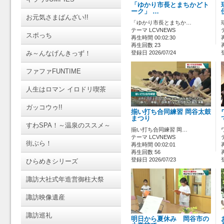
「ゆかり市長とまちかどト
ーク」 …
お元気さまばんざい!!
「ゆかり市長とまちか…
テーマ LCVNEWS
スポっち
再生時間 00:02:30
再生回数 23
み～んなげんきっず！
登録日 2026/07/24
ファファFUNTIME
人生はロマン イロドリ喫茶
ガッコウゥ!!
揃い打ち合同練習 岡谷太鼓
まつり
すわSPA！～温泉のススメ～
揃い打ち合同練習 岡…
テーマ LCVNEWS
街ぶら！
再生時間 00:02:01
再生回数 56
登録日 2026/07/23
ひらめきシリーズ
諏訪大社式年造営御柱大祭
諏訪映像遺産
諏訪巡礼
明日から夏休み 岡谷市の