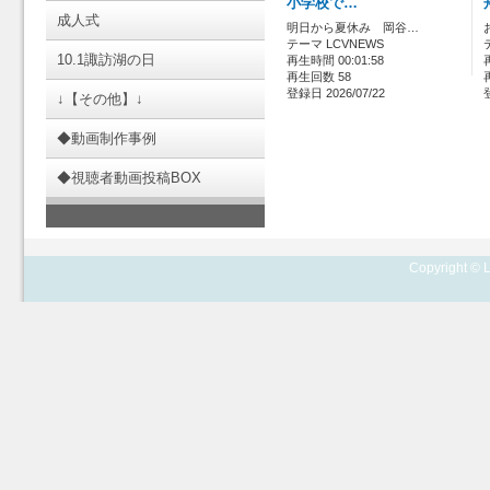
小学校で…
成人式
明日から夏休み 岡谷…
テーマ LCVNEWS
10.1諏訪湖の日
再生時間 00:01:58
再生回数 58
登録日 2026/07/22
↓【その他】↓
◆動画制作事例
◆視聴者動画投稿BOX
Copyright © L