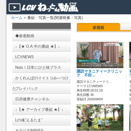
ホーム
> 番組・写真一覧(関連映像・写真)
新着順
◆新着動画
↓【★ O.A.中の番組 ★】↓
LCVNEWS
Nuts！日常にひと味プラス
諏訪マタニティークリニッ
ク 不妊…
かくれんぼのイイトコみ―つけ
諏訪マタニティークリ…
テーマ LCVNEWS
た
プレイバック
再生時間 00:01:18
再生回数 35
日赤健康チャンネル
登録日 2026/08/04
↓【★ アーカイブ番組 ★】↓
Lの魂”えるたま”
キラリJUMPIES