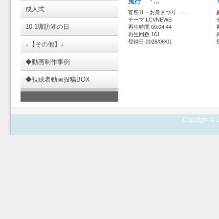
曳行 「…
成人式
宵祭り・お舟まつり …
テーマ LCVNEWS
10.1諏訪湖の日
再生時間 00:04:44
再生回数 161
登録日 2026/08/01
↓【その他】↓
◆動画制作事例
◆視聴者動画投稿BOX
Copyright © L