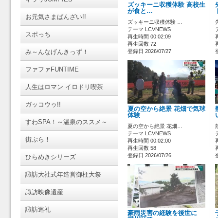
ズッキーニ収穫体験 高校生
が食と…
お元気さまばんざい!!
ズッキーニ収穫体験 …
テーマ LCVNEWS
スポっち
再生時間 00:02:09
再生回数 72
み～んなげんきっず！
登録日 2026/07/27
ファファFUNTIME
人生はロマン イロドリ喫茶
ガッコウゥ!!
夏の空から絶景 花畑で気球
体験
すわSPA！～温泉のススメ～
夏の空から絶景 花畑…
テーマ LCVNEWS
街ぶら！
再生時間 00:02:00
再生回数 58
登録日 2026/07/26
ひらめきシリーズ
諏訪大社式年造営御柱大祭
諏訪映像遺産
諏訪巡礼
豪雨災害の経験を後世に