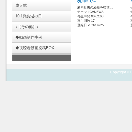
横川区で…
成人式
豪雨災害の経験を後世…
テーマ LCVNEWS
10.1諏訪湖の日
再生時間 00:02:00
再生回数 17
登録日 2026/07/25
↓【その他】↓
◆動画制作事例
◆視聴者動画投稿BOX
Copyright © L