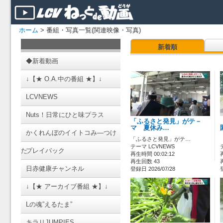
ホーム
> 番組・写真一覧(関連映像・写真)
新着順
◆新着動画
↓【★ O.A.中の番組 ★】↓
LCVNEWS
Nuts！日常にひと味プラス
「ふるさと発見」がテ－
マ 夏休み…
かくれんぼのイイトコみ―つけ
「ふるさと発見」がテ…
テーマ LCVNEWS
た
プレイバック
再生時間 00:02:12
再生回数 43
日赤健康チャンネル
登録日 2026/07/28
↓【★ アーカイブ番組 ★】↓
Lの魂”えるたま”
キラリJUMPIES