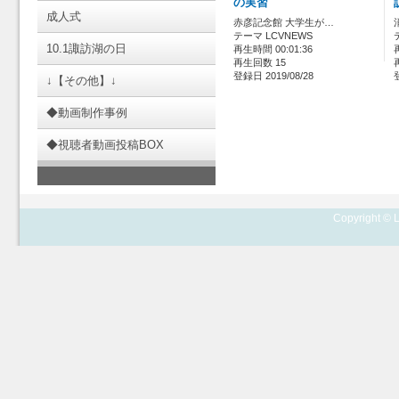
の実習
成人式
赤彦記念館 大学生が…
テーマ LCVNEWS
10.1諏訪湖の日
再生時間 00:01:36
再生回数 15
登録日 2019/08/28
↓【その他】↓
◆動画制作事例
◆視聴者動画投稿BOX
Copyright © L