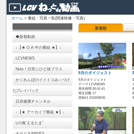
ホーム
> 番組・写真一覧(関連映像・写真)
新着順
◆新着動画
↓【★ O.A.中の番組 ★】↓
LCVNEWS
Nuts！日常にひと味プラス
8月のダイジェスト
かくれんぼのイイトコみ―つけ
8月のダイジェスト
テーマ LCVNEWS
再生時間 00:01:41
た
プレイバック
再生回数 17
登録日 2019/08/30
日赤健康チャンネル
↓【★ アーカイブ番組 ★】↓
Lの魂”えるたま”
キラリJUMPIES