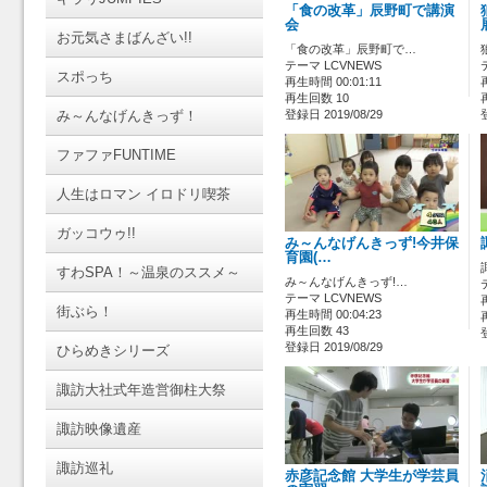
「食の改革」辰野町で講演
会
お元気さまばんざい!!
「食の改革」辰野町で…
テーマ LCVNEWS
スポっち
再生時間 00:01:11
再生回数 10
み～んなげんきっず！
登録日 2019/08/29
ファファFUNTIME
人生はロマン イロドリ喫茶
ガッコウゥ!!
み～んなげんきっず!今井保
育園(…
すわSPA！～温泉のススメ～
み～んなげんきっず!…
テーマ LCVNEWS
街ぶら！
再生時間 00:04:23
再生回数 43
登録日 2019/08/29
ひらめきシリーズ
諏訪大社式年造営御柱大祭
諏訪映像遺産
諏訪巡礼
赤彦記念館 大学生が学芸員