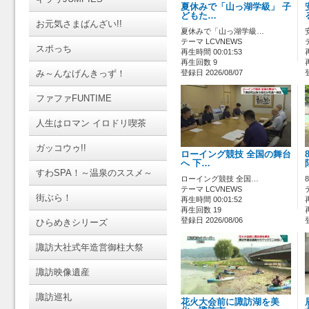
夏休みで「山っ湖学級」 子
どもた…
お元気さまばんざい!!
夏休みで「山っ湖学級…
テーマ LCVNEWS
スポっち
再生時間 00:01:53
再生回数 9
み～んなげんきっず！
登録日 2026/08/07
ファファFUNTIME
人生はロマン イロドリ喫茶
ガッコウゥ!!
ローイング競技 全国の舞台
へ 下…
すわSPA！～温泉のススメ～
ローイング競技 全国…
テーマ LCVNEWS
街ぶら！
再生時間 00:01:52
再生回数 19
登録日 2026/08/06
ひらめきシリーズ
諏訪大社式年造営御柱大祭
諏訪映像遺産
諏訪巡礼
花火大会前に諏訪湖を美