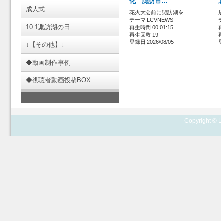
化 諏訪市…
成人式
花火大会前に諏訪湖を…
テーマ LCVNEWS
10.1諏訪湖の日
再生時間 00:01:15
再生回数 19
登録日 2026/08/05
↓【その他】↓
◆動画制作事例
◆視聴者動画投稿BOX
Copyright © L