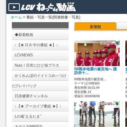
ホーム
> 番組・写真一覧(関連映像・写真)
新着順
◆新着動画
↓【★ O.A.中の番組 ★】↓
LCVNEWS
Nuts！日常にひと味プラス
R8熊本地震の被災地へ 諏
訪赤十…
かくれんぼのイイトコみ―つけ
R8熊本地震の被災地…
テーマ LCVNEWS
た
プレイバック
再生時間 00:01:44
再生回数 13
日赤健康チャンネル
登録日 2026/08/08
↓【★ アーカイブ番組 ★】↓
Lの魂”えるたま”
キラリJUMPIES