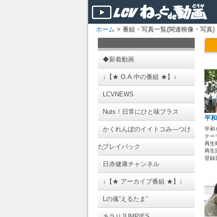
ホーム
> 番組・写真一覧(関連映像・写真)
◆新着動画
↓【★ O.A.中の番組 ★】↓
LCVNEWS
Nuts！日常にひと味プラス
平和
かくれんぼのイイトコみ―つけ
平和
テーマ
再生時
た
プレイバック
再生回
登録日 
日赤健康チャンネル
↓【★ アーカイブ番組 ★】↓
Lの魂”えるたま”
キラリJUMPIES