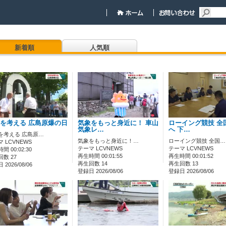
新着順
人気順
を考える 広島原爆の日
気象をもっと身近に！ 車山
ローイング競技 全
気象レ…
へ 下…
を考える 広島原…
気象をもっと身近に！…
ローイング競技 全国…
 LCVNEWS
テーマ LCVNEWS
テーマ LCVNEWS
間 00:02:30
再生時間 00:01:55
再生時間 00:01:52
数 27
再生回数 14
再生回数 13
2026/08/06
登録日 2026/08/06
登録日 2026/08/06