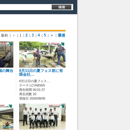
2
3
4
5
＞
最後
最初
｜＜
｜1
｜
｜
｜
｜
｜
｜
国の舞台
8月11日の夏フェス前に有
限会社…
8月11日の夏フェス…
テーマ LCVNEWS
再生時間 00:01:37
再生回数 20
登録日 2026/08/06