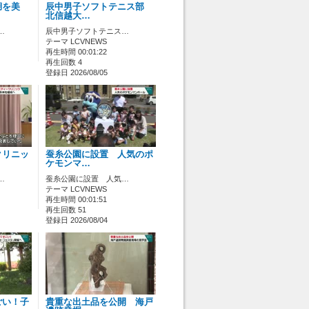
湖を美
辰中男子ソフトテニス部
北信越大…
…
辰中男子ソフトテニス…
テーマ LCVNEWS
再生時間 00:01:22
再生回数 4
登録日 2026/08/05
クリニッ
蚕糸公園に設置 人気のポ
ケモンマ…
…
蚕糸公園に設置 人気…
テーマ LCVNEWS
再生時間 00:01:51
再生回数 51
登録日 2026/08/04
ごい！子
貴重な出土品を公開 海戸