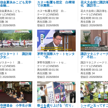
信金夏休みこども見学
カヌー転覆を想定 白樺湖
花火大会前に諏訪
金融…
で水難救…
化 諏訪市…
信金夏休みこども…
カヌー転覆を想定 白…
花火大会前に諏訪湖を
 LCVNEWS
テーマ LCVNEWS
テーマ LCVNEWS
間 00:02:11
再生時間 00:01:58
再生時間 00:01:15
数 36
再生回数 23
再生回数 19
2026/08/05
登録日 2026/08/05
登録日 2026/08/05
がスタート！ 諏訪湖
茅野市国際スケ－トセンタ
諏訪マタニティー
少女…
－ “存…
ク 不妊…
がスタート！ 諏…
茅野市国際スケ－トセ…
諏訪マタニティークリ
 LCVNEWS
テーマ LCVNEWS
テーマ LCVNEWS
間 00:01:36
再生時間 00:01:56
再生時間 00:01:18
回数 6
再生回数 38
再生回数 34
2026/08/05
登録日 2026/08/04
登録日 2026/08/04
寺禅道会 小学生が座
祭りを盛り上げる「灯り」
シャボン玉ってす