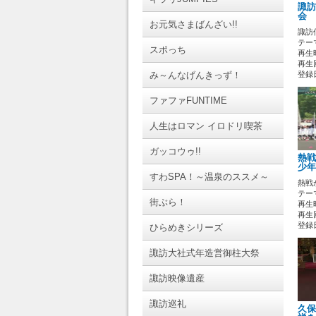
諏訪
会 
お元気さまばんざい!!
諏訪
テーマ
スポっち
再生時
再生回
み～んなげんきっず！
登録日 
ファファFUNTIME
人生はロマン イロドリ喫茶
ガッコウゥ!!
熱戦
少年
すわSPA！～温泉のススメ～
熱戦
テーマ
街ぶら！
再生時
再生
登録日 
ひらめきシリーズ
諏訪大社式年造営御柱大祭
諏訪映像遺産
諏訪巡礼
久保