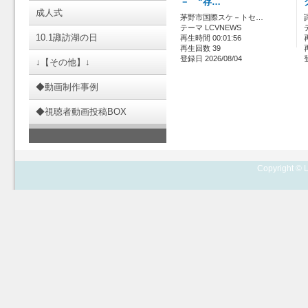
－ “存…
成人式
茅野市国際スケ－トセ…
テーマ LCVNEWS
10.1諏訪湖の日
再生時間 00:01:56
再生回数 39
登録日 2026/08/04
↓【その他】↓
◆動画制作事例
◆視聴者動画投稿BOX
Copyright © L