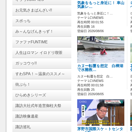
気象をもっと身近に！ 車山
気象レ…
お元気さまばんざい!!
気象をもっと身近に！…
テーマ LCVNEWS
スポっち
再生時間 00:01:55
再生回数 16
み～んなげんきっず！
登録日 2026/08/06
ファファFUNTIME
人生はロマン イロドリ喫茶
ガッコウゥ!!
カヌー転覆を想定 白樺湖
で水難救…
すわSPA！～温泉のススメ～
カヌー転覆を想定 白…
テーマ LCVNEWS
街ぶら！
再生時間 00:01:58
再生回数 25
登録日 2026/08/05
ひらめきシリーズ
諏訪大社式年造営御柱大祭
諏訪映像遺産
諏訪巡礼
茅野市国際スケ－トセンタ