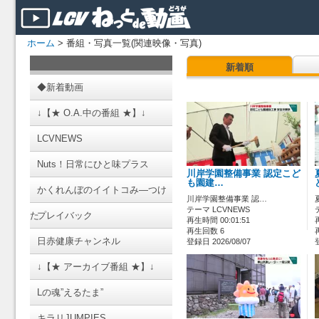
ホーム
> 番組・写真一覧(関連映像・写真)
新着順
◆新着動画
↓【★ O.A.中の番組 ★】↓
LCVNEWS
Nuts！日常にひと味プラス
川岸学園整備事業 認定こど
も園建…
かくれんぼのイイトコみ―つけ
川岸学園整備事業 認…
テーマ LCVNEWS
た
プレイバック
再生時間 00:01:51
再生回数 6
日赤健康チャンネル
登録日 2026/08/07
↓【★ アーカイブ番組 ★】↓
Lの魂”えるたま”
キラリJUMPIES