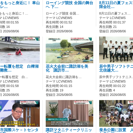
をもっと身近に！ 車山
ローイング競技 全国の舞台
8月11日の夏フェ
レ…
へ 下…
限会社…
をもっと身近に！…
ローイング競技 全国…
8月11日の夏フェス…
 LCVNEWS
テーマ LCVNEWS
テーマ LCVNEWS
間 00:01:55
再生時間 00:01:52
再生時間 00:01:37
数 16
再生回数 14
再生回数 21
2026/08/06
登録日 2026/08/06
登録日 2026/08/06
ー転覆を想定 白樺湖
花火大会前に諏訪湖を美
辰中男子ソフトテ
難救…
化 諏訪市…
北信越大…
ー転覆を想定 白…
花火大会前に諏訪湖を…
辰中男子ソフトテニス
 LCVNEWS
テーマ LCVNEWS
テーマ LCVNEWS
間 00:01:58
再生時間 00:01:15
再生時間 00:01:22
数 25
再生回数 19
再生回数 4
2026/08/05
登録日 2026/08/05
登録日 2026/08/05
市国際スケ－トセンタ
諏訪マタニティークリニッ
蚕糸公園に設置 