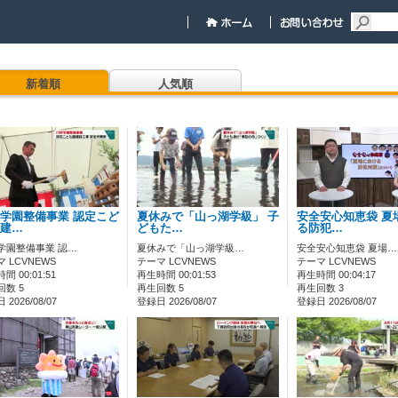
新着順
人気順
学園整備事業 認定こど
夏休みで「山っ湖学級」 子
安全安心知恵袋 夏
建…
どもた…
る防犯…
学園整備事業 認…
夏休みで「山っ湖学級…
安全安心知恵袋 夏場…
 LCVNEWS
テーマ LCVNEWS
テーマ LCVNEWS
間 00:01:51
再生時間 00:01:53
再生時間 00:04:17
回数 5
再生回数 5
再生回数 3
2026/08/07
登録日 2026/08/07
登録日 2026/08/07