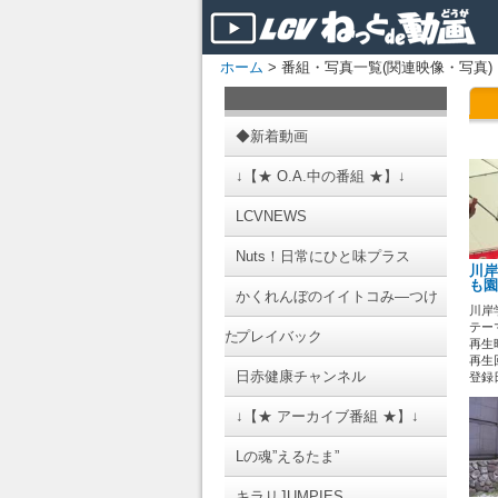
ホーム
> 番組・写真一覧(関連映像・写真)
◆新着動画
↓【★ O.A.中の番組 ★】↓
LCVNEWS
Nuts！日常にひと味プラス
川岸
も園
かくれんぼのイイトコみ―つけ
川岸
テーマ
た
プレイバック
再生時
再生
日赤健康チャンネル
登録日 
↓【★ アーカイブ番組 ★】↓
Lの魂”えるたま”
キラリJUMPIES