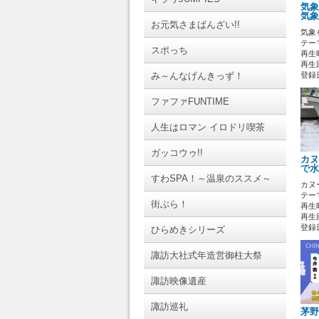
気象
気象
お元気さまばんざい!!
気象
テーマ
スポっち
再生時
再生回
み～んなげんきっず！
登録日 
ファファFUNTIME
人生はロマン イロドリ喫茶
ガッコウゥ!!
カヌ
で水
すわSPA！～温泉のススメ～
カヌ
テーマ
街ぶら！
再生時
再生回
登録日 
ひらめきシリーズ
諏訪大社式年造営御柱大祭
諏訪映像遺産
諏訪巡礼
茅野