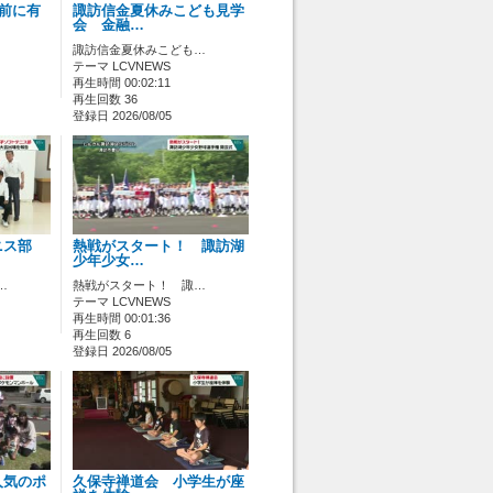
ス前に有
諏訪信金夏休みこども見学
会 金融…
諏訪信金夏休みこども…
テーマ LCVNEWS
再生時間 00:02:11
再生回数 36
登録日 2026/08/05
ニス部
熱戦がスタート！ 諏訪湖
少年少女…
…
熱戦がスタート！ 諏…
テーマ LCVNEWS
再生時間 00:01:36
再生回数 6
登録日 2026/08/05
人気のポ
久保寺禅道会 小学生が座