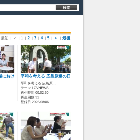
2
3
4
5
＞
最後
最初
｜＜
｜1
｜
｜
｜
｜
｜
｜
場におけ
平和を考える 広島原爆の日
平和を考える 広島原…
テーマ LCVNEWS
再生時間 00:02:30
再生回数 31
登録日 2026/08/06