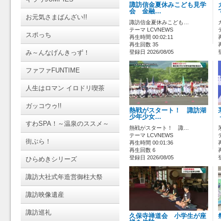
諏訪信金夏休みこども見学
会 金融…
お元気さまばんざい!!
諏訪信金夏休みこども…
テーマ LCVNEWS
スポっち
再生時間 00:02:11
再生回数 35
み～んなげんきっず！
登録日 2026/08/05
ファファFUNTIME
人生はロマン イロドリ喫茶
ガッコウゥ!!
熱戦がスタート！ 諏訪湖
少年少女…
すわSPA！～温泉のススメ～
熱戦がスタート！ 諏…
テーマ LCVNEWS
街ぶら！
再生時間 00:01:36
再生回数 6
登録日 2026/08/05
ひらめきシリーズ
諏訪大社式年造営御柱大祭
諏訪映像遺産
諏訪巡礼
久保寺禅道会 小学生が座