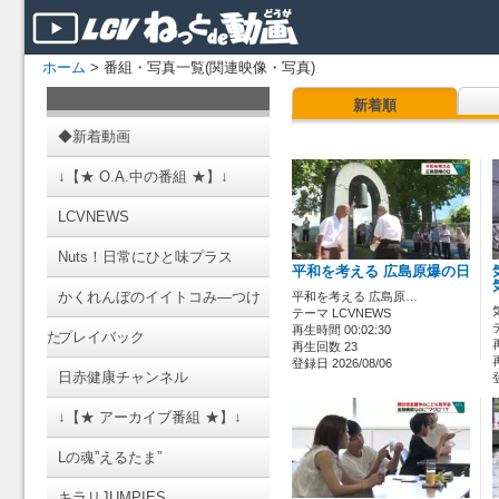
ホーム
> 番組・写真一覧(関連映像・写真)
新着順
◆新着動画
↓【★ O.A.中の番組 ★】↓
LCVNEWS
Nuts！日常にひと味プラス
平和を考える 広島原爆の日
かくれんぼのイイトコみ―つけ
平和を考える 広島原…
テーマ LCVNEWS
再生時間 00:02:30
た
プレイバック
再生回数 23
登録日 2026/08/06
日赤健康チャンネル
↓【★ アーカイブ番組 ★】↓
Lの魂”えるたま”
キラリJUMPIES