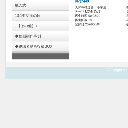
禅を体験
成人式
久保寺禅道会 小学生…
テーマ LCVNEWS
10.1諏訪湖の日
再生時間 00:02:20
再生回数 19
登録日 2026/08/04
↓【その他】↓
◆動画制作事例
◆視聴者動画投稿BOX
Copyright © L