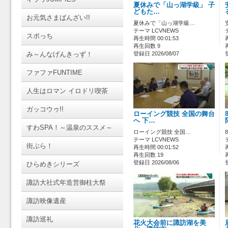
夏休みで「山っ湖学級」 子
どもた…
お元気さまばんざい!!
夏休みで「山っ湖学級…
テーマ LCVNEWS
スポっち
再生時間 00:01:53
再生回数 9
み～んなげんきっず！
登録日 2026/08/07
ファファFUNTIME
人生はロマン イロドリ喫茶
ガッコウゥ!!
ローイング競技 全国の舞台
へ 下…
すわSPA！～温泉のススメ～
ローイング競技 全国…
テーマ LCVNEWS
街ぶら！
再生時間 00:01:52
再生回数 19
登録日 2026/08/06
ひらめきシリーズ
諏訪大社式年造営御柱大祭
諏訪映像遺産
諏訪巡礼
花火大会前に諏訪湖を美