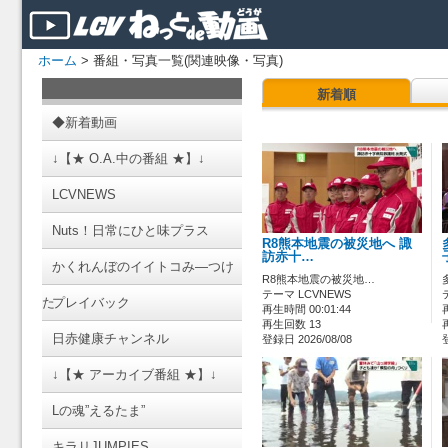
ホーム
> 番組・写真一覧(関連映像・写真)
新着順
◆新着動画
↓【★ O.A.中の番組 ★】↓
LCVNEWS
Nuts！日常にひと味プラス
R8熊本地震の被災地へ 諏
訪赤十…
かくれんぼのイイトコみ―つけ
R8熊本地震の被災地…
テーマ LCVNEWS
た
プレイバック
再生時間 00:01:44
再生回数 13
日赤健康チャンネル
登録日 2026/08/08
↓【★ アーカイブ番組 ★】↓
Lの魂”えるたま”
キラリJUMPIES