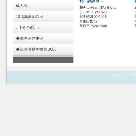
化 諏訪市…
成人式
花火大会前に諏訪湖を…
テーマ LCVNEWS
10.1諏訪湖の日
再生時間 00:01:15
再生回数 19
登録日 2026/08/05
↓【その他】↓
◆動画制作事例
◆視聴者動画投稿BOX
Copyright © L