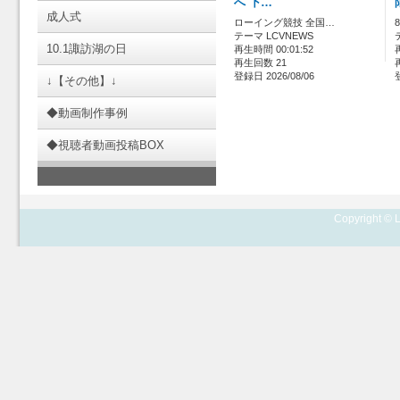
へ 下…
成人式
ローイング競技 全国…
テーマ LCVNEWS
10.1諏訪湖の日
再生時間 00:01:52
再生回数 21
登録日 2026/08/06
↓【その他】↓
◆動画制作事例
◆視聴者動画投稿BOX
Copyright © L