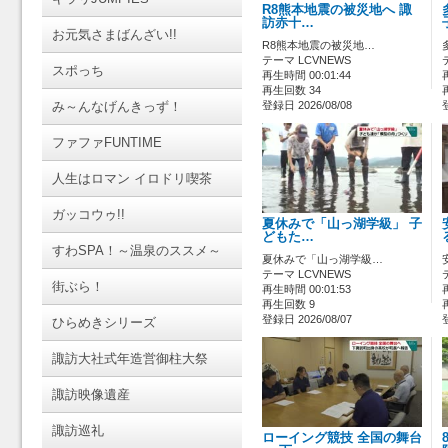
R8熊本地震の被災地へ 諏
訪赤十…
お元気さまばんざい!!
R8熊本地震の被災地…
テーマ LCVNEWS
スポっち
再生時間 00:01:44
再生回数 34
み～んなげんきっず！
登録日 2026/08/08
ファファFUNTIME
人生はロマン イロドリ喫茶
ガッコウゥ!!
夏休みで「山っ湖学級」 子
どもた…
すわSPA！～温泉のススメ～
夏休みで「山っ湖学級…
テーマ LCVNEWS
街ぶら！
再生時間 00:01:53
再生回数 9
登録日 2026/08/07
ひらめきシリーズ
諏訪大社式年造営御柱大祭
諏訪映像遺産
諏訪巡礼
ローイング競技 全国の舞台