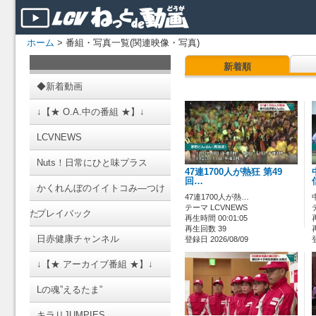
ホーム
> 番組・写真一覧(関連映像・写真)
新着順
◆新着動画
↓【★ O.A.中の番組 ★】↓
LCVNEWS
Nuts！日常にひと味プラス
47連1700人が熱狂 第49
回…
かくれんぼのイイトコみ―つけ
47連1700人が熱…
テーマ LCVNEWS
た
プレイバック
再生時間 00:01:05
再生回数 39
日赤健康チャンネル
登録日 2026/08/09
↓【★ アーカイブ番組 ★】↓
Lの魂”えるたま”
キラリJUMPIES