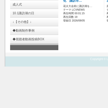
化 諏訪市…
成人式
花火大会前に諏訪湖を…
テーマ LCVNEWS
10.1諏訪湖の日
再生時間 00:01:15
再生回数 19
登録日 2026/08/05
↓【その他】↓
◆動画制作事例
◆視聴者動画投稿BOX
Copyright © L