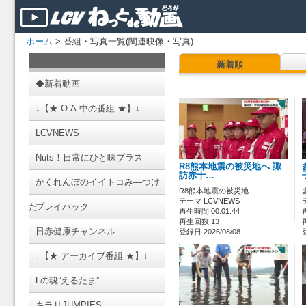
ホーム
> 番組・写真一覧(関連映像・写真)
新着順
◆新着動画
↓【★ O.A.中の番組 ★】↓
LCVNEWS
Nuts！日常にひと味プラス
R8熊本地震の被災地へ 諏
訪赤十…
かくれんぼのイイトコみ―つけ
R8熊本地震の被災地…
テーマ LCVNEWS
た
プレイバック
再生時間 00:01:44
再生回数 13
日赤健康チャンネル
登録日 2026/08/08
↓【★ アーカイブ番組 ★】↓
Lの魂”えるたま”
キラリJUMPIES