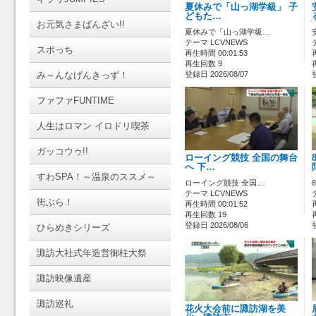
夏休みで「山っ湖学級」 子
どもた…
お元気さまばんざい!!
夏休みで「山っ湖学級…
テーマ LCVNEWS
スポっち
再生時間 00:01:53
再生回数 9
み～んなげんきっず！
登録日 2026/08/07
ファファFUNTIME
人生はロマン イロドリ喫茶
ガッコウゥ!!
ローイング競技 全国の舞台
へ 下…
すわSPA！～温泉のススメ～
ローイング競技 全国…
テーマ LCVNEWS
街ぶら！
再生時間 00:01:52
再生回数 19
登録日 2026/08/06
ひらめきシリーズ
諏訪大社式年造営御柱大祭
諏訪映像遺産
諏訪巡礼
花火大会前に諏訪湖を美