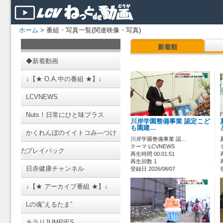
ホーム
> 番組・写真一覧(関連映像・写真)
新着順
◆新着動画
↓【★ O.A.中の番組 ★】↓
LCVNEWS
Nuts！日常にひと味プラス
川岸学園整備事業 認定こど
も園建…
かくれんぼのイイトコみ―つけ
川岸学園整備事業 認…
テーマ LCVNEWS
た
プレイバック
再生時間 00:01:51
再生回数 1
日赤健康チャンネル
登録日 2026/08/07
↓【★ アーカイブ番組 ★】↓
Lの魂”えるたま”
キラリJUMPIES