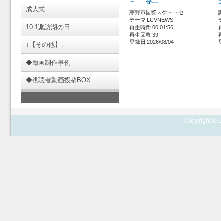
－ “存…
成人式
茅野市国際スケ－トセ…
テーマ LCVNEWS
10.1諏訪湖の日
再生時間 00:01:56
再生回数 39
登録日 2026/08/04
↓【その他】↓
◆動画制作事例
◆視聴者動画投稿BOX
Copyright © L