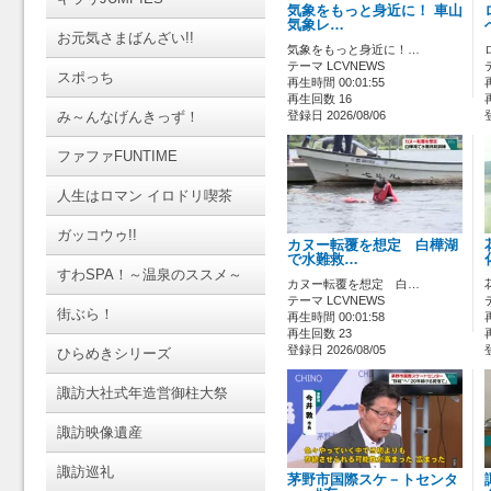
気象をもっと身近に！ 車山
気象レ…
お元気さまばんざい!!
気象をもっと身近に！…
テーマ LCVNEWS
スポっち
再生時間 00:01:55
再生回数 16
み～んなげんきっず！
登録日 2026/08/06
ファファFUNTIME
人生はロマン イロドリ喫茶
ガッコウゥ!!
カヌー転覆を想定 白樺湖
で水難救…
すわSPA！～温泉のススメ～
カヌー転覆を想定 白…
テーマ LCVNEWS
街ぶら！
再生時間 00:01:58
再生回数 23
登録日 2026/08/05
ひらめきシリーズ
諏訪大社式年造営御柱大祭
諏訪映像遺産
諏訪巡礼
茅野市国際スケ－トセンタ