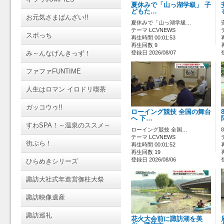
夏休みで「山っ湖学級」 子
どもた…
お元気さまばんざい!!
夏休みで「山っ湖学級…
テーマ LCVNEWS
スポっち
再生時間 00:01:53
再生回数 9
み～んなげんきっず！
登録日 2026/08/07
ファファFUNTIME
人生はロマン イロドリ喫茶
ガッコウゥ!!
ローイング競技 全国の舞台
へ 下…
すわSPA！～温泉のススメ～
ローイング競技 全国…
テーマ LCVNEWS
街ぶら！
再生時間 00:01:52
再生回数 19
登録日 2026/08/06
ひらめきシリーズ
諏訪大社式年造営御柱大祭
諏訪映像遺産
諏訪巡礼
花火大会前に諏訪湖を美