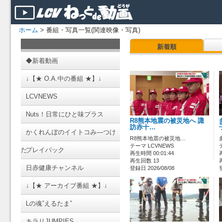
ホーム
> 番組・写真一覧(関連映像・写真)
新着順
◆新着動画
↓【★ O.A.中の番組 ★】↓
LCVNEWS
Nuts！日常にひと味プラス
R8熊本地震の被災地へ 諏
訪赤十…
かくれんぼのイイトコみ―つけ
R8熊本地震の被災地…
テーマ LCVNEWS
た
プレイバック
再生時間 00:01:44
再生回数 13
日赤健康チャンネル
登録日 2026/08/08
↓【★ アーカイブ番組 ★】↓
Lの魂”えるたま”
キラリJUMPIES