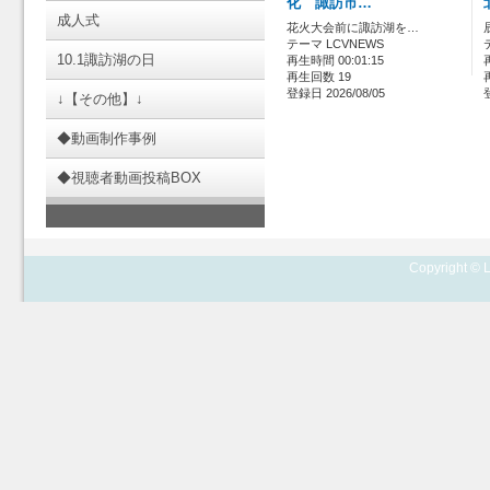
化 諏訪市…
成人式
花火大会前に諏訪湖を…
テーマ LCVNEWS
10.1諏訪湖の日
再生時間 00:01:15
再生回数 19
登録日 2026/08/05
↓【その他】↓
◆動画制作事例
◆視聴者動画投稿BOX
Copyright © L