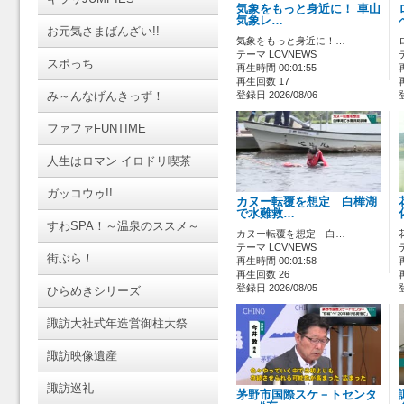
気象をもっと身近に！ 車山
気象レ…
お元気さまばんざい!!
気象をもっと身近に！…
テーマ LCVNEWS
スポっち
再生時間 00:01:55
再生回数 17
み～んなげんきっず！
登録日 2026/08/06
ファファFUNTIME
人生はロマン イロドリ喫茶
ガッコウゥ!!
カヌー転覆を想定 白樺湖
で水難救…
すわSPA！～温泉のススメ～
カヌー転覆を想定 白…
テーマ LCVNEWS
街ぶら！
再生時間 00:01:58
再生回数 26
登録日 2026/08/05
ひらめきシリーズ
諏訪大社式年造営御柱大祭
諏訪映像遺産
諏訪巡礼
茅野市国際スケ－トセンタ