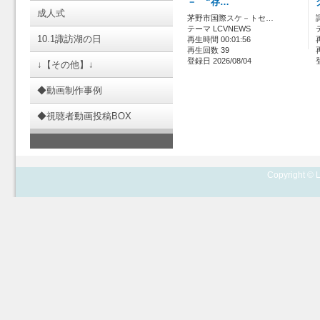
－ “存…
成人式
茅野市国際スケ－トセ…
テーマ LCVNEWS
10.1諏訪湖の日
再生時間 00:01:56
再生回数 39
登録日 2026/08/04
↓【その他】↓
◆動画制作事例
◆視聴者動画投稿BOX
Copyright © L