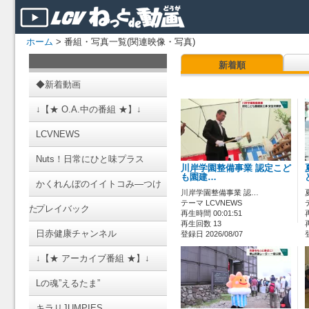
ホーム
> 番組・写真一覧(関連映像・写真)
新着順
◆新着動画
↓【★ O.A.中の番組 ★】↓
LCVNEWS
Nuts！日常にひと味プラス
川岸学園整備事業 認定こど
も園建…
かくれんぼのイイトコみ―つけ
川岸学園整備事業 認…
テーマ LCVNEWS
た
プレイバック
再生時間 00:01:51
再生回数 13
日赤健康チャンネル
登録日 2026/08/07
↓【★ アーカイブ番組 ★】↓
Lの魂”えるたま”
キラリJUMPIES